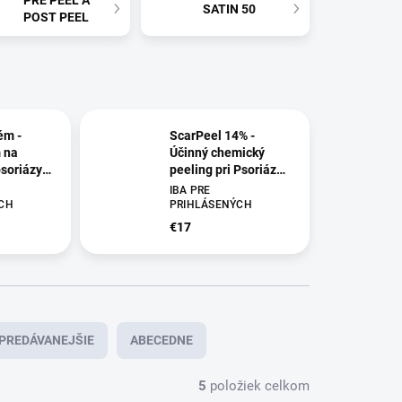
PRE PEEL A
SATIN 50
POST PEEL
ém -
ScarPeel 14% -
 na
Účinný chemický
soriázy,
peeling pri Psoriáze,
atopickej
IBA PRE
 jaziev po
dermatitíde, jazvách
CH
PRIHLÁSENÝCH
po akné, 60ml
€17
PREDÁVANEJŠIE
ABECEDNE
5
položiek celkom