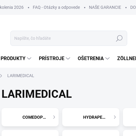
Školenia 2026
FAQ - Otázky a odpovede
NAŠE GARANCIE
DO
Hľadať
PRODUKTY
PRÍSTROJE
OŠETRENIA
ZÖLLNE
LARIMEDICAL
LARIMEDICAL
COMEDOPEEL
HYDRAPEEL