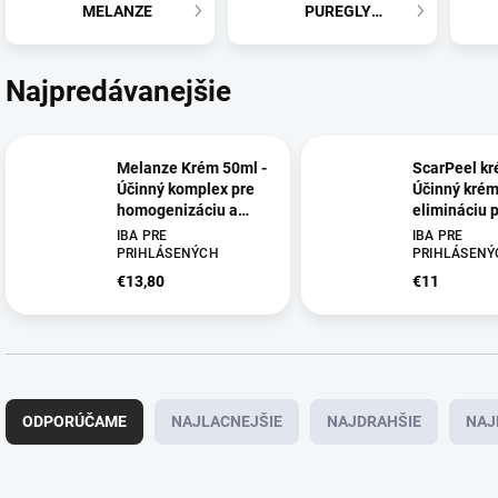
MELANZE
PUREGLYCOPEEL
Najpredávanejšie
Melanze Krém 50ml -
ScarPeel kr
Účinný komplex pre
Účinný krém
homogenizáciu a
elimináciu p
zosvetlenie pokožky
atopickej
IBA PRE
IBA PRE
dermatitídy,
PRIHLÁSENÝCH
PRIHLÁSENÝ
akné, 50 ml
€13,80
€11
R
a
ODPORÚČAME
NAJLACNEJŠIE
NAJDRAHŠIE
NAJ
d
e
n