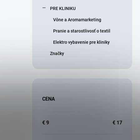
PRE KLINIKU
Vône a Aromamarketing
Pranie a starostlivosť o textil
Elektro vybavenie pre kliniky
Značky
CENA
€
9
€
17