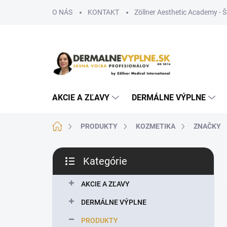
Prejsť
O NÁS
KONTAKT
Zöllner Aesthetic Academy - 
na
obsah
AKCIE A ZĽAVY
DERMÁLNE VÝPLNE
Domov
PRODUKTY
KOZMETIKA
ZNAČKY
B
Kategórie
o
Preskočiť
č
kategórie
n
AKCIE A ZĽAVY
ý
DERMÁLNE VÝPLNE
p
a
PRODUKTY