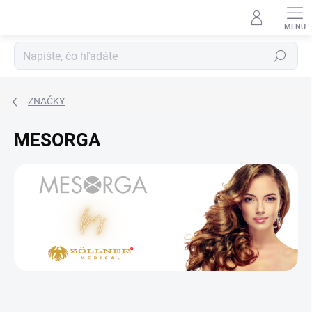
Prejsť
na
obsah
Hľadať
ZNAČKY
MESORGA