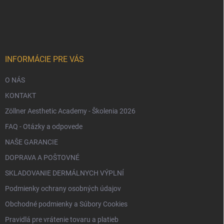
á
p
ä
t
i
e
INFORMÁCIE PRE VÁS
O NÁS
KONTAKT
Zöllner Aesthetic Academy - Školenia 2026
FAQ - Otázky a odpovede
NAŠE GARANCIE
DOPRAVA A POŠTOVNÉ
SKLADOVANIE DERMÁLNYCH VÝPLNÍ
Podmienky ochrany osobných údajov
Obchodné podmienky a Súbory Cookies
Pravidlá pre vrátenie tovaru a platieb