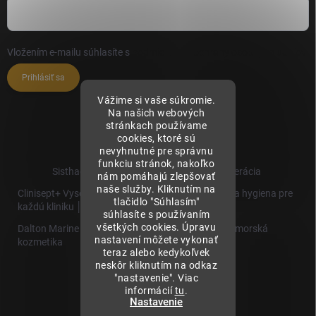
Vložením e-mailu súhlasíte s
podmienkami ochrany osobných údajov
Prihlásiť sa
Vážime si vaše súkromie.
Na našich webových
stránkach používame
cookies, ktoré sú
nevyhnutné pre správnu
funkciu stránok, nakoľko
Sisthaema.sk - Skutočná Dermálna Regenerácia
nám pomáhajú zlepšovať
naše služby. Kliknutím na
Clinisept+ Vysoko účinné čistenie a antimikrobiálna hygiena pre
tlačidlo "Súhlasím"
každú kliniku │
súhlasíte s používaním
všetkých cookies. Úpravu
Dalton Marine Cosmetics - Kvalitná profesionálna morská
nastavení môžete vykonať
kozmetika
teraz alebo kedykoľvek
neskôr kliknutím na odkaz
Sisthaema
"nastavenie". Viac
Hevo T
informácií
tu
.
│Skutočná
Nastavenie
Biorevitalizácia