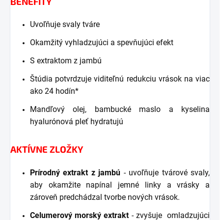
BENEFITY
Uvoľňuje svaly tváre
Okamžitý vyhladzujúci a spevňujúci efekt
S extraktom z jambú
Štúdia potvrdzuje viditeľnú redukciu vrások na viac
ako 24 hodín*
Mandľový olej, bambucké maslo a kyselina
hyalurónová pleť hydratujú
AKTÍVNE ZLOŽKY
Prírodný extrakt z jambú
- uvoľňuje tvárové svaly,
aby okamžite napínal jemné linky a vrásky a
zároveň predchádzal tvorbe nových vrások.
Celumerový morský extrakt
- zvyšuje omladzujúci