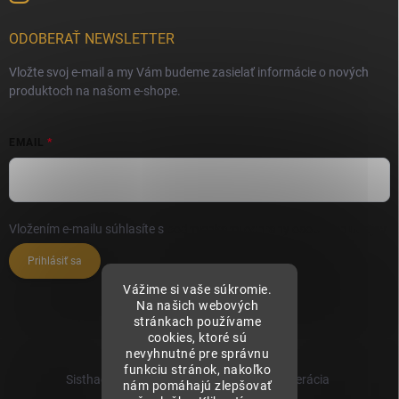
ODOBERAŤ NEWSLETTER
Vložte svoj e-mail a my Vám budeme zasielať informácie o nových
produktoch na našom e-shope.
EMAIL
Vložením e-mailu súhlasíte s
podmienkami ochrany osobných údajov
Prihlásiť sa
Vážime si vaše súkromie.
Na našich webových
stránkach používame
cookies, ktoré sú
nevyhnutné pre správnu
funkciu stránok, nakoľko
Sisthaema.sk - Skutočná Dermálna Regenerácia
nám pomáhajú zlepšovať