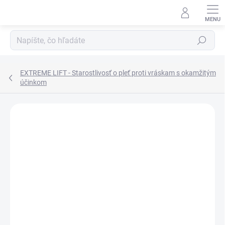
Prejsť
na
obsah
Hľadať
EXTREME LIFT - Starostlivosť o pleť proti vráskam s okamžitým
účinkom
ZNAČKA:
DALTON MARINE COSMETICS
DORUČENIE 24H