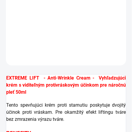
ako 24 hodín*
Mandľový olej, bambucké maslo a kyselina
hyalurónová pleť hydratujú
DETAILNÉ INFORMÁCIE
OPÝTAŤ SA
STRÁŽIŤ
EXTREME LIFT - Anti-Wrinkle Cream - Vyhľadzujúci
krém s viditeľným protivráskovým účinkom pre náročnú
pleť 50ml
Tento spevňujúci krém proti starnutiu poskytuje dvojitý
účinok proti vráskam. Pre okamžitý efekt liftingu tváre
bez zmrazenia výrazu tváre.