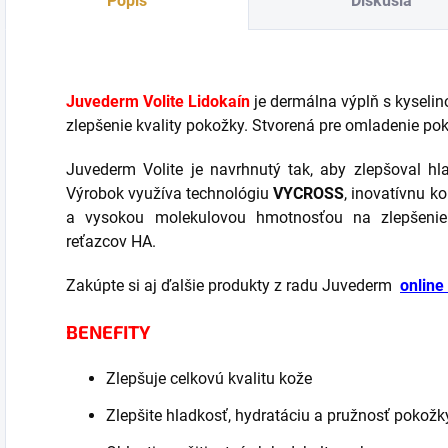
Popis
Diskusia
aplikovať revolučnú
a obnovenie
b
novú úpravu pre
strateného...
prestavbu brady
a...
Juvederm
Volite
Lidokaín
je dermálna výplň s kyseli
zlepšenie kvality pokožky. Stvorená pre omladenie po
Juvederm Volite je navrhnutý tak, aby zlepšoval hla
Výrobok využíva technológiu
VYCROSS
, inovatívnu k
a vysokou molekulovou hmotnosťou na zlepšenie zo
reťazcov HA.
Zakúpte si aj ďalšie produkty z radu Juvederm
online
BENEFITY
Zlepšuje celkovú kvalitu kože
Zlepšite hladkosť, hydratáciu a pružnosť pokožk