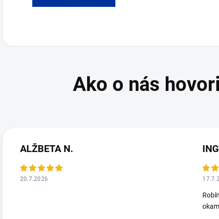
ALŽBETA N.
ING
20.7.2026
17.7.
Robím
okamž