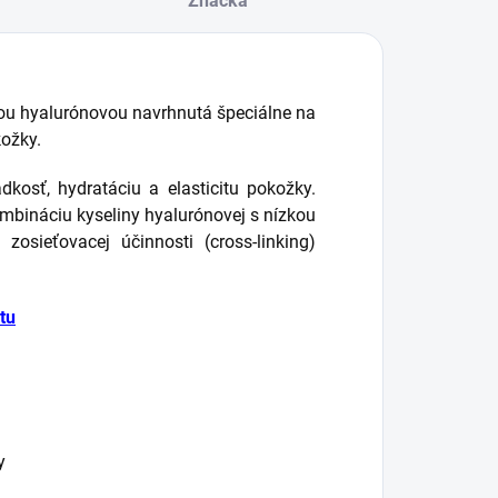
Značka
záhybov...
rade. Použite...
nou hyalurónovou navrhnutá špeciálne na
kožky.
dkosť, hydratáciu a elasticitu pokožky.
ombináciu kyseliny hyalurónovej s nízkou
sieťovacej účinnosti (cross-linking)
 tu
y