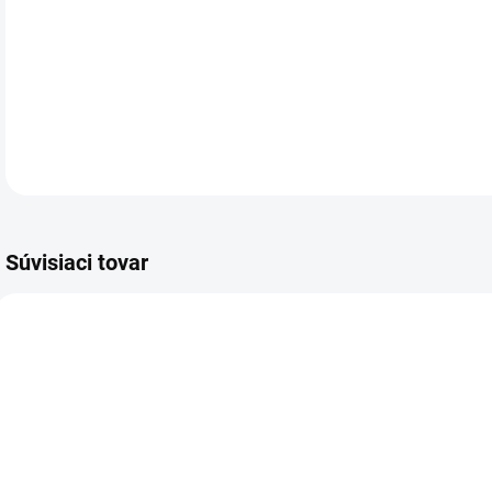
DETA
Súvisiaci tovar
AKCIA
AKCIA
AKC
A1131
A1287
DORUČENIE 24H
DORUČENIE 24H
DOR
IBA PRE
IBA PRE
PRIHLÁSENÝCH
PRIHLÁSENÝCH