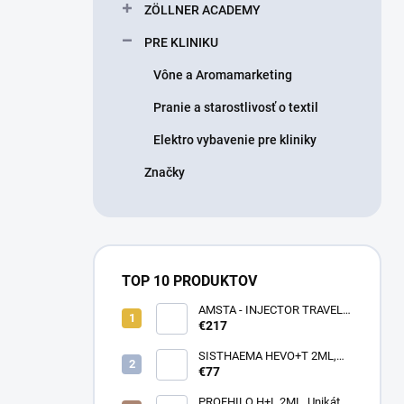
ZÖLLNER ACADEMY
PRE KLINIKU
Vône a Aromamarketing
Pranie a starostlivosť o textil
Elektro vybavenie pre kliniky
Značky
TOP 10 PRODUKTOV
AMSTA - INJECTOR TRAVEL
BAG - LIMITOVANÁ EDÍCIA -
€217
Profesionálna cestovná taška
pre lekárov estetickej
SISTHAEMA HEVO+T 2ML,
medicíny v pohybe (rôzne
70mg/2ml = 50mg/HA + 20mg
€77
farby)
Trehalóza. UNIKÁTNA
Dermálna Regenerácia,
PROFHILO H+L 2ML, Unikátny