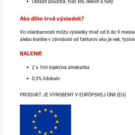
Oblasti použitia: tvár, krk, dekolt a ruky
Ako dlho trvá výsledok?
Vo všeobecnosti môžu výsledky trvať od 6 do 9 mesiac
alebo kratšie v závislosti od faktorov ako je vek, fyziol
BALENIE
2 x 1ml injekčná striekačka
0,3% lidokaín
PRODUKT JE VYROBENÝ V EURÓPSKEJ ÚNII (EU)