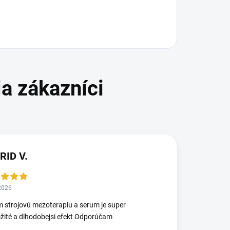
RID V.
2026
 strojovú mezoterapiu a serum je super
ité a dlhodobejsi efekt Odporúčam