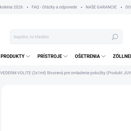
Školenia 2026
FAQ - Otázky a odpovede
NAŠE GARANCIE
DO
Hľadať
PRODUKTY
PRÍSTROJE
OŠETRENIA
ZÖLLNE
VEDERM VOLITE (2x1ml) Stvorená pre omladenie pokožky (Produkt JUV
ZNAČKA:
JUVÉDERM
DORUČENIE 24H
€
€21
Jedn
€89 