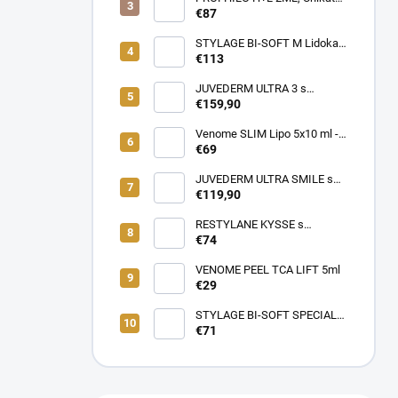
SKUTOČNÉ OMLADENIE,
REMODELAČNÝ produkt pre
€87
LIFTING a hydratácia,
hydratáciu, posilnenie,
Patentované zloženie
napnutie a lifting pokožky, až
STYLAGE BI-SOFT M Lidokaín
(VENOME)
64mg kyseliny Hyalurónovej
2x1ml s Mannitolom s
€113
PREDĹŽENÝM ÚČINKOM pre
EŠTE LEPŠIE výsledky!
JUVEDERM ULTRA 3 s
Lidokaínom (2x1ml)
€159,90
Venome SLIM Lipo 5x10 ml -
Pomáha v boji proti tukovým
€69
usadeninám, ktoré je ťažké
odstrániť
JUVEDERM ULTRA SMILE s
Lidokaínom (2x0,55ml)
€119,90
RESTYLANE KYSSE s
lidokaínom (1x1ml)
€74
VENOME PEEL TCA LIFT 5ml
€29
STYLAGE BI-SOFT SPECIAL
LIPS Lidokaín 1ml s
€71
Mannitolom s PREDĹŽENÝM
ÚČINKOM pre EŠTE LEPŠIE
výsledky!