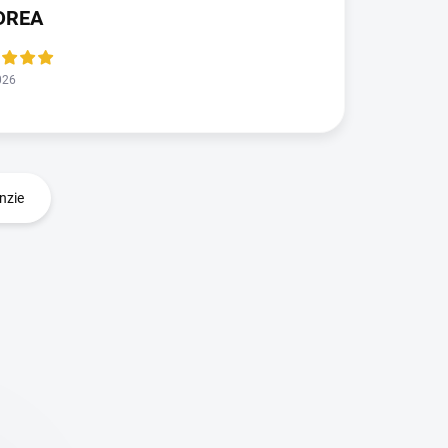
DREA
026
nzie