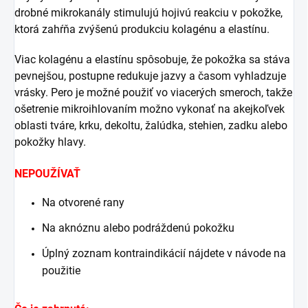
drobné mikrokanály stimulujú hojivú reakciu v pokožke,
ktorá zahŕňa zvýšenú produkciu kolagénu a elastínu.
Viac kolagénu a elastínu spôsobuje, že pokožka sa stáva
pevnejšou, postupne redukuje jazvy a časom vyhladzuje
vrásky. Pero je možné použiť vo viacerých smeroch, takže
ošetrenie mikroihlovaním možno vykonať na akejkoľvek
oblasti tváre, krku, dekoltu, žalúdka, stehien, zadku alebo
pokožky hlavy.
NEPOUŽÍVAŤ
Na otvorené rany
Na aknóznu alebo podráždenú pokožku
Úplný zoznam kontraindikácií nájdete v návode na
použitie