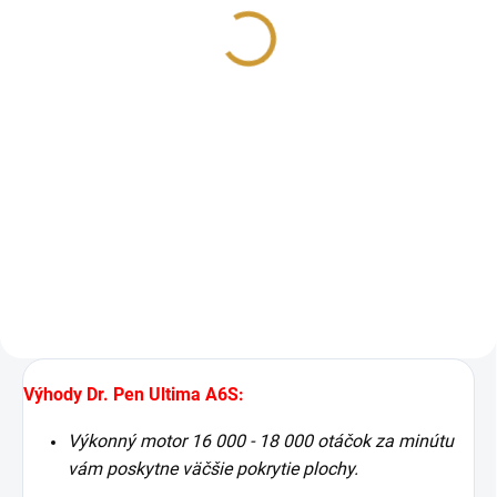
reštrukturalizácia
€129
pokožky pre účinné
€158,67 vrátane DPH
omladenie s viditeľnými
Jednotková
€25,80 / 5 ml
výsledkami (Anti-aging)
cena:
Detail
Peptidyal 115 (5x5ML) je
inovatívny produkt novej
generácie zameraný na BIO -
Reštrukturalizáciu a BIO -
Regeneráciu tkaniva, ktorý je
schopný aktívne podporovať
fyziologické...
Výhody Dr. Pen Ultima A6S:
Výkonný motor 16 000 - 18 000 otáčok za minútu
vám poskytne väčšie pokrytie plochy.