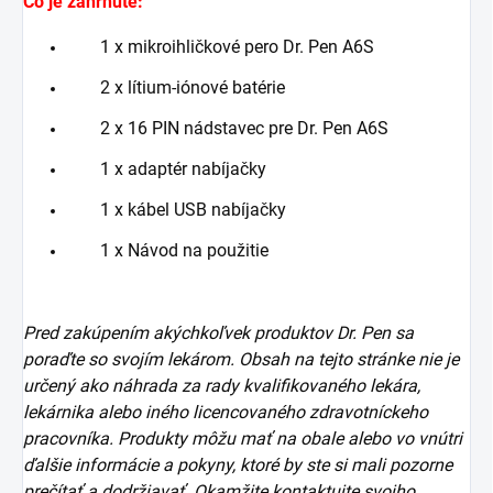
Čo je zahrnuté:
1 x mikroihličkové pero Dr. Pen A6S
2 x lítium-iónové batérie
2 x 16 PIN nádstavec pre Dr. Pen A6S
1 x adaptér nabíjačky
1 x kábel USB nabíjačky
1 x Návod na použitie
Pred zakúpením akýchkoľvek produktov Dr. Pen sa
poraďte so svojím lekárom. Obsah na tejto stránke nie je
určený ako náhrada za rady kvalifikovaného lekára,
lekárnika alebo iného licencovaného zdravotníckeho
pracovníka. Produkty môžu mať na obale alebo vo vnútri
ďalšie informácie a pokyny, ktoré by ste si mali pozorne
prečítať a dodržiavať. Okamžite kontaktujte svojho