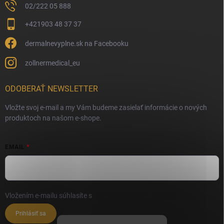
02/222 05 888
+421903 48 37 37
dermalnevyplne.sk na Facebooku
zollnermedical_eu
ODOBERAŤ NEWSLETTER
Vložte svoj e-mail a my Vám budeme zasielať informácie o nových
produktoch na našom e-shope.
EMAIL
Vložením e-mailu súhlasíte s
podmienkami ochrany osobných údajov
Prihlásiť sa