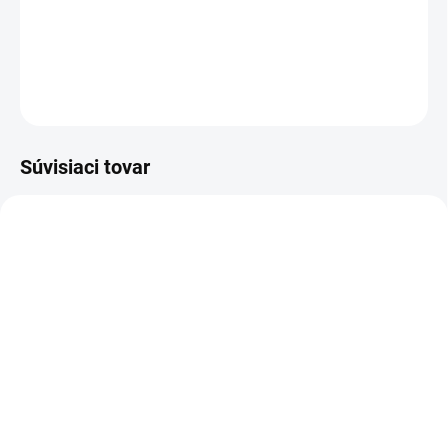
je dokonalým doplnkom každej kozmetiky.
DETAILNÉ INFORMÁCIE
OPÝTAŤ SA
STRÁŽIŤ
Súvisiaci tovar
DORUČENIE 24H
A0158
IBA PRE PRIHLÁSENÝCH
PEPTIDYAL 115 (5x5ML)
Inovatívna Bio-
regenerácia a Bio-