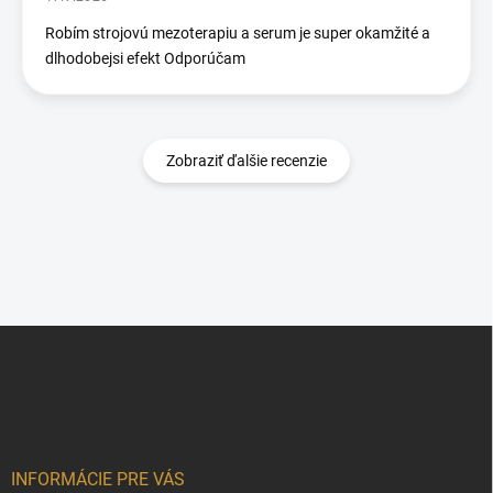
Robím strojovú mezoterapiu a serum je super okamžité a
dlhodobejsi efekt Odporúčam
Zobraziť ďalšie recenzie
Z
á
p
ä
t
i
e
INFORMÁCIE PRE VÁS