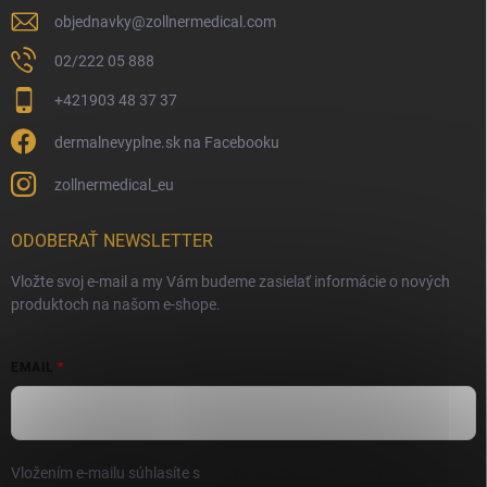
objednavky
@
zollnermedical.com
02/222 05 888
+421903 48 37 37
dermalnevyplne.sk na Facebooku
zollnermedical_eu
ODOBERAŤ NEWSLETTER
Vložte svoj e-mail a my Vám budeme zasielať informácie o nových
produktoch na našom e-shope.
EMAIL
Vložením e-mailu súhlasíte s
podmienkami ochrany osobných údajov