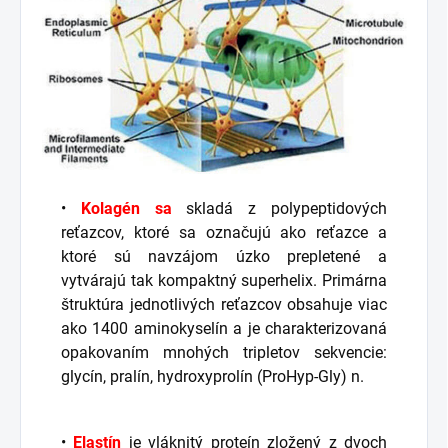
•
Kolagén sa
skladá z polypeptidových
reťazcov, ktoré sa označujú ako reťazce a
ktoré sú navzájom úzko prepletené a
vytvárajú tak kompaktný superhelix. Primárna
štruktúra jednotlivých reťazcov obsahuje viac
ako 1400 aminokyselín a je charakterizovaná
opakovaním mnohých tripletov sekvencie:
glycín, pralín, hydroxyprolín (ProHyp-Gly) n.
•
Elastín
je vláknitý proteín zložený z dvoch