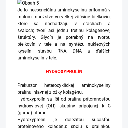
Je to neesenciálna aminokyselina prítomná v
malom množstve vo veľkej väčšine bielkovín,
ktoré sa nachádzajú v šľachách a
svaloch; tvorí asi jednu tretinu kolagénovej
štruktúry. Glycín je potrebný na tvorbu
bielkovín v tele a na syntézu nukleových
kyselín, stavbu RNA, DNA a ďalších
aminokyselín v tele.
HYDROXYPROLÍN
Prekurzor heterocyklickej aminokyseliny
pralínu, hlavnej zložky kolagénu.
Hydroxyprolín sa líši od pralínu prítomnosťou
hydroxylovej (OH) skupiny pripojenej k C
(gama) atómu.
Hydroxyprolín je dôležitou súčasťou
proteínového kolagénu; spolu s pralinkou