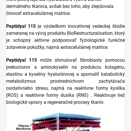
dermálneho tkaniva, avšak bez toho, aby zlepšovala
činnosť extracelulárnej matrice.
Peptidyal 115
je výsledkom inovatívnej vedeckej štúdie
zameranej na vývoj produktu BioRestructuralisation, ktorý
je schopný aktívne podporovať fyziologické funkčné
zotavenie pokožky, najmä extracelulárnej matrice.
Peptidyal 115
môže stimulovať fibroblasty pomocou
prekurzorov a aminokyselín na produkciu kolagénu,
elastínu a kyseliny hyalurónovej a spomaliť katabolický
metabolizmus prostredníctvom zachytávača
oxidatívneho stresu, najmä na reaktívne formy kyslíka
(ROS) a reaktívne formy dusíka (RNS) . Reaktivuje tiež
biologické opravy a regeneračné procesy tkanív.