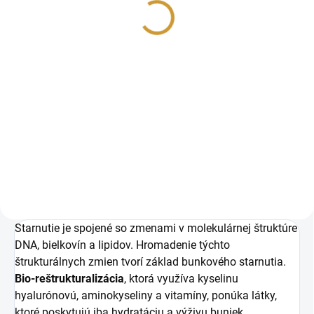
dermálne pero s
€89
certifikátom CE a
€109,47 vrátane DPH
zárukou, najpredávanejší
Jednotková
€89 / 1 ks
model
cena:
Detail
Prinášame vám prenosné
mikroihlové zariadenie Dr. Pen,
ktoré sa teší naozaj veľkej obľube
v každom kozmetickom salóne
na svete. Jedná sa o efektívne
riešenie,...
Starnutie je spojené so zmenami v molekulárnej štruktúre
DNA, bielkovín a lipidov. Hromadenie týchto
štrukturálnych zmien tvorí základ bunkového starnutia.
Bio-reštrukturalizácia
, ktorá využíva kyselinu
hyalurónovú, aminokyseliny a vitamíny, ponúka látky,
ktoré poskytujú iba hydratáciu a výživu buniek