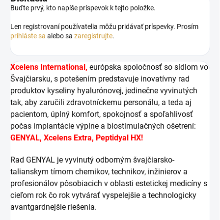
Buďte prvý, kto napíše príspevok k tejto položke.
Len registrovaní používatelia môžu pridávať príspevky. Prosím
prihláste sa
alebo sa
zaregistrujte
.
Xcelens International,
európska spoločnosť so sídlom vo
Švajčiarsku, s potešením predstavuje inovatívny rad
produktov kyseliny hyalurónovej, jedinečne vyvinutých
tak, aby zaručili zdravotníckemu personálu, a teda aj
pacientom, úplný komfort, spokojnosť a spoľahlivosť
počas implantácie výplne a biostimulačných ošetrení:
GENYAL, Xcelens Extra, Peptidyal HX!
Rad GENYAL je vyvinutý odborným švajčiarsko-
talianskym tímom chemikov, technikov, inžinierov a
profesionálov pôsobiacich v oblasti estetickej medicíny s
cieľom rok čo rok vytvárať vyspelejšie a technologicky
avantgardnejšie riešenia.