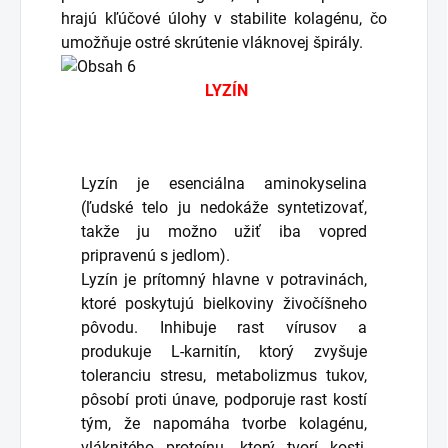
hrajú kľúčové úlohy v stabilite kolagénu, čo
umožňuje ostré skrútenie vláknovej špirály.
LYZÍN
Lyzín je esenciálna aminokyselina
(ľudské telo ju nedokáže syntetizovať,
takže ju možno užiť iba vopred
pripravenú s jedlom).
Lyzín je prítomný hlavne v potravinách,
ktoré poskytujú bielkoviny živočíšneho
pôvodu. Inhibuje rast vírusov a
produkuje L-karnitín, ktorý zvyšuje
toleranciu stresu, metabolizmus tukov,
pôsobí proti únave, podporuje rast kostí
tým, že napomáha tvorbe kolagénu,
vláknitého proteínu, ktorý tvorí kosti,