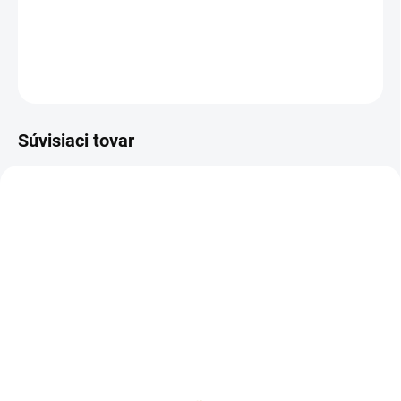
procesy tkanív.
DETAILNÉ INFORMÁCIE
OPÝTAŤ SA
STRÁŽIŤ
Súvisiaci tovar
AKCIA
A0043
DORUČENIE 24H
BEST SELLER
SKLADOM
DERMAPEN Dr.Pen
Ultima A6 microneedling
pen - PROFESIONÁLNE