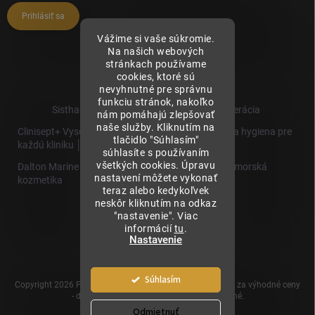
Prihlásiť sa
Vážime si vaše súkromie.
Na našich webových
stránkach používame
cookies, ktoré sú
nevyhnutné pre správnu
funkciu stránok, nakoľko
Sisthaema.sk - Skutočná Dermálna Regenerácia
nám pomáhajú zlepšovať
naše služby. Kliknutím na
Clinisept+ Vysoko účinné čistenie a antimikrobiálna hygiena pre
tlačidlo "Súhlasím"
každú kliniku │
súhlasíte s používaním
všetkých cookies. Úpravu
Dalton Marine Cosmetics - Kvalitná profesionálna morská
nastavení môžete vykonať
kozmetika
teraz alebo kedykoľvek
neskôr kliknutím na odkaz
Sisthaema
"nastavenie". Viac
Hevo T
informácií
tu
.
│Skutočná
Nastavenie
Biorevitalizácia
Súhlasím
Copyright 2026
Prémiové produkty pre estetickú medicínu za výhodné ceny
- dermalnevyplne.sk
. Všetky práva vyhradené.
Odmietnuť