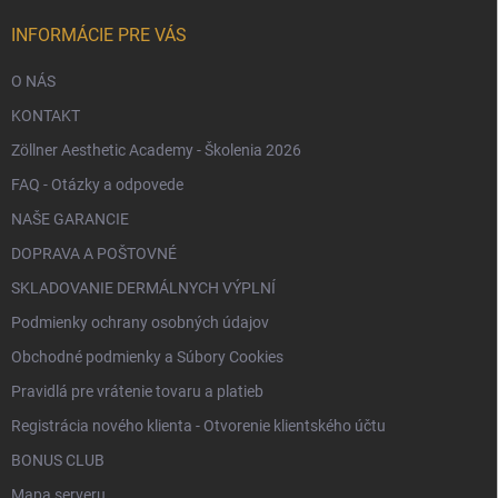
i
e
INFORMÁCIE PRE VÁS
O NÁS
KONTAKT
Zöllner Aesthetic Academy - Školenia 2026
FAQ - Otázky a odpovede
NAŠE GARANCIE
DOPRAVA A POŠTOVNÉ
SKLADOVANIE DERMÁLNYCH VÝPLNÍ
Podmienky ochrany osobných údajov
Obchodné podmienky a Súbory Cookies
Pravidlá pre vrátenie tovaru a platieb
Registrácia nového klienta - Otvorenie klientského účtu
BONUS CLUB
Mapa serveru