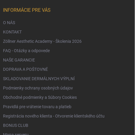
i
e
INFORMÁCIE PRE VÁS
O NÁS
KONTAKT
Zöllner Aesthetic Academy - Školenia 2026
FAQ - Otázky a odpovede
NAŠE GARANCIE
DOPRAVA A POŠTOVNÉ
SKLADOVANIE DERMÁLNYCH VÝPLNÍ
Podmienky ochrany osobných údajov
Obchodné podmienky a Súbory Cookies
Pravidlá pre vrátenie tovaru a platieb
Registrácia nového klienta - Otvorenie klientského účtu
BONUS CLUB
Mapa serveru