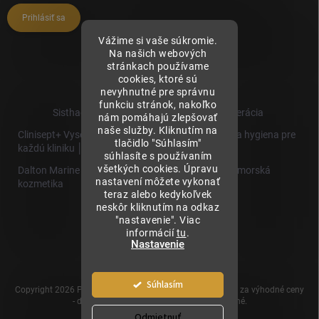
Prihlásiť sa
Vážime si vaše súkromie.
Na našich webových
stránkach používame
cookies, ktoré sú
nevyhnutné pre správnu
funkciu stránok, nakoľko
Sisthaema.sk - Skutočná Dermálna Regenerácia
nám pomáhajú zlepšovať
naše služby. Kliknutím na
Clinisept+ Vysoko účinné čistenie a antimikrobiálna hygiena pre
tlačidlo "Súhlasím"
každú kliniku │
súhlasíte s používaním
všetkých cookies. Úpravu
Dalton Marine Cosmetics - Kvalitná profesionálna morská
nastavení môžete vykonať
kozmetika
teraz alebo kedykoľvek
neskôr kliknutím na odkaz
Sisthaema
"nastavenie". Viac
Hevo T
informácií
tu
.
│Skutočná
Nastavenie
Biorevitalizácia
Súhlasím
Copyright 2026
Prémiové produkty pre estetickú medicínu za výhodné ceny
- dermalnevyplne.sk
. Všetky práva vyhradené.
Odmietnuť