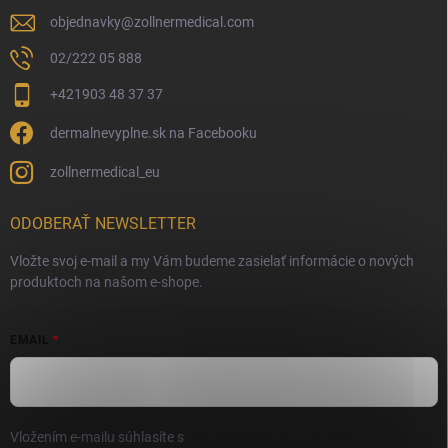
objednavky
@
zollnermedical.com
02/222 05 888
+421903 48 37 37
dermalnevyplne.sk na Facebooku
zollnermedical_eu
ODOBERAŤ NEWSLETTER
Vložte svoj e-mail a my Vám budeme zasielať informácie o nových
produktoch na našom e-shope.
EMAIL
Vložením e-mailu súhlasíte s
podmienkami ochrany osobných údajov