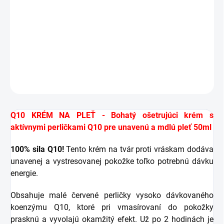
Pre matnú a suchú pokožku
DETAILNÉ INFORMÁCIE
OPÝTAŤ SA
STRÁŽIŤ
Q10 KRÉM NA PLEŤ - Bohatý ošetrujúci krém s
aktívnymi perličkami Q10 pre unavenú a mdlú pleť 50ml
100% sila Q10!
Tento krém na tvár proti vráskam dodáva
unavenej a vystresovanej pokožke toľko potrebnú dávku
energie.
Obsahuje malé červené perličky vysoko dávkovaného
koenzýmu Q10, ktoré pri vmasírovaní do pokožky
prasknú a vyvolajú okamžitý efekt.
Už po 2 hodinách je