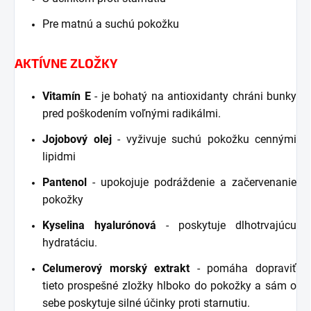
Pre matnú a suchú pokožku
AKTÍVNE ZLOŽKY
Vitamín E
- je bohatý na antioxidanty chráni bunky
pred poškodením voľnými radikálmi.
Jojobový olej
- vyživuje suchú pokožku cennými
lipidmi
Pantenol
- upokojuje podráždenie a začervenanie
pokožky
Kyselina hyalurónová
- poskytuje dlhotrvajúcu
hydratáciu.
Celumerový morský extrakt
- pomáha dopraviť
tieto prospešné zložky hlboko do pokožky a sám o
sebe poskytuje silné účinky proti starnutiu.