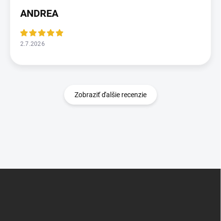
ANDREA
2.7.2026
Zobraziť ďalšie recenzie
Z
á
p
ä
t