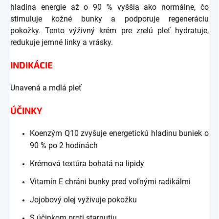
hladina energie až o 90 % vyššia ako normálne, čo
stimuluje kožné bunky a podporuje regeneráciu
pokožky.
T
ento výživný krém pre zrelú pleť hydratuje,
redukuje jemné linky a vrásky.
INDIKÁCIE
Unavená a mdlá pleť
ÚČINKY
Koenzým Q10 zvyšuje energetickú hladinu buniek o
90 % po 2 hodinách
Krémová textúra bohatá na lipidy
Vitamín E chráni bunky pred voľnými radikálmi
Jojobový olej vyživuje pokožku
S účinkom proti starnutiu