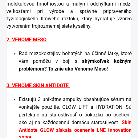
molekulovou hmotnosťou a malými odchýľkami medzi
veľkosťami pri výrobe a správne pripraveného
fyziologického tlmivého roztoku, ktorý hydratuje vzorec
vytvorením trojrozmernej siete kyseliny.
2. VENOME MESO
Rad mezokoktejlov bohatých na účinné látky, ktoré
vám pomôžu v boji s
akýmkoľvek kožným
problémom? To znie ako Venome Meso!
3. VENOME SKIN ANTIDOTE
Existujú 3 unikátne ampulky obsahujúce sérum na
vonkajšie použitie. GLOW, LIFT a HYDRATION. Sú
perfektné na starostlivosť o pokožku po ošetrení,
ako aj na každodennú domácu starostlivosť.
Skin
Antidote GLOW získala ocenenie LNE Innovation
2020!