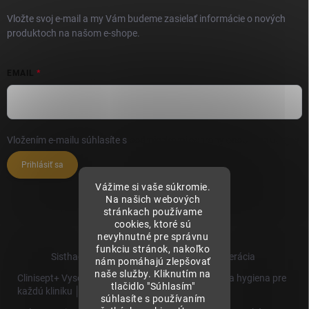
Vložte svoj e-mail a my Vám budeme zasielať informácie o nových
produktoch na našom e-shope.
EMAIL
Vložením e-mailu súhlasíte s
podmienkami ochrany osobných údajov
Prihlásiť sa
Vážime si vaše súkromie.
Na našich webových
stránkach používame
cookies, ktoré sú
nevyhnutné pre správnu
funkciu stránok, nakoľko
Sisthaema.sk - Skutočná Dermálna Regenerácia
nám pomáhajú zlepšovať
naše služby. Kliknutím na
Clinisept+ Vysoko účinné čistenie a antimikrobiálna hygiena pre
tlačidlo "Súhlasím"
každú kliniku │
súhlasíte s používaním