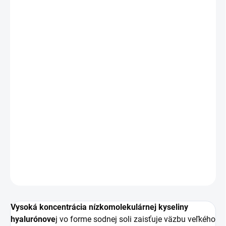
cena:
MOŽNOSTI
DORUČENIA
−
+
Pridať do košíka
Meso NECK
obsahuje aminokyseliny, ktoré sú
základným prvkom pokožky,vytvárajú ochranný
hydrolipidový obal , t.j. prirodzený zvlhčujúci faktor, čím
zvyšuje schopnosť delenia buniek a aktivuje produkciu
kolagénu.
DETAILNÉ INFORMÁCIE
OPÝTAŤ SA
STRÁŽIŤ
Vysoká koncentrácia nízkomolekulárnej kyseliny
hyalurónove
j vo forme sodnej soli zaisťuje väzbu veľkého