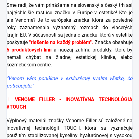
Sme radi, že vám prinášame na slovenský a český trh asi
najrýchlejšie rastúcu značku v Európe v estetike! Kto je
ale Venome? Je to európska značka, ktorá za posledné
roky zaznamenala významný rozmach do viacerých
krajín EU. V súčasnosti sa jedná o značku, ktorá v estetike
poskytuje
"riešenie na každý problém".
Značka obsahuje
5 produktových línií
a naozaj zahŕňa produkty, ktoré by
nemali chýbať na žiadnej estetickej klinike, alebo
kozmetickom centre.
"Venom vám ponúkne v exkluzívnej kvalite všetko, čo
potrebujete."
1.
VENOME FILLER - INOVATÍVNA TECHNOLÓGIA
#TOUCH
Výplňový materiál značky Venome Filler sú založené na
inovatívnej technológií TOUCH, ktorá sa vyznačuje
použitím stabilizovanej kyseliny hyalurónovej s vysokou