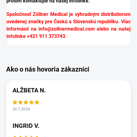
prosím kontaktujte na našej infolinke.
Spoločnosť Zöllner Medical je výhradným distribútorom
uvedenej značky pre Českú a Slovenskú republiku. Viac
informácií na
info@zollnermedical.com
alebo na našej
infolinke +421 911 373743.
ALŽBETA N.
20.7.2026
INGRID V.