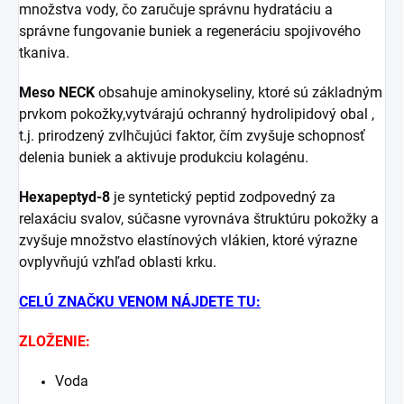
množstva vody, čo zaručuje správnu hydratáciu a
správne fungovanie buniek a regeneráciu spojivového
tkaniva.
Meso NECK
obsahuje aminokyseliny, ktoré sú základným
prvkom pokožky,vytvárajú ochranný hydrolipidový obal ,
t.j. prirodzený zvlhčujúci faktor, čím zvyšuje schopnosť
delenia buniek a aktivuje produkciu kolagénu.
Hexapeptyd-8
je syntetický peptid zodpovedný za
relaxáciu svalov, súčasne vyrovnáva štruktúru pokožky a
zvyšuje množstvo elastínových vlákien, ktoré výrazne
ovplyvňujú vzhľad oblasti krku.
CELÚ ZNAČKU VENOM NÁJDETE TU:
ZLOŽENIE:
Voda