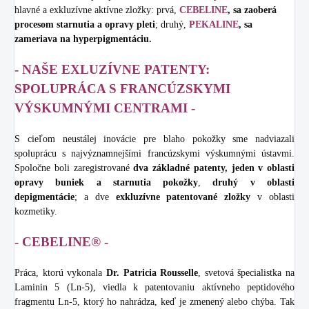
hlavné a exkluzívne aktívne zložky: prvá,
CEBELINE
, sa zaoberá
procesom starnutia a opravy pleti
; druhý,
PEKALINE
, sa
zameriava na hyperpigmentáciu.
- NAŠE EXLUZÍVNE PATENTY:
SPOLUPRÁCA S FRANCÚZSKYMI
VÝSKUMNÝMI CENTRAMI -
S cieľom neustálej inovácie pre blaho pokožky sme nadviazali
spoluprácu s najvýznamnejšími francúzskymi výskumnými ústavmi.
Spoločne boli zaregistrované
dva základné patenty, jeden v oblasti
opravy buniek a starnutia pokožky
,
druhý v oblasti
depigmentácie
; a dve
exkluzívne patentované zložky
v oblasti
kozmetiky.
- CEBELINE® -
Práca, ktorú vykonala
Dr. Patricia Rousselle
, svetová špecialistka na
Laminin 5 (Ln-5), viedla k patentovaniu aktívneho peptidového
fragmentu Ln-5, ktorý ho nahrádza, keď je zmenený alebo chýba. Tak