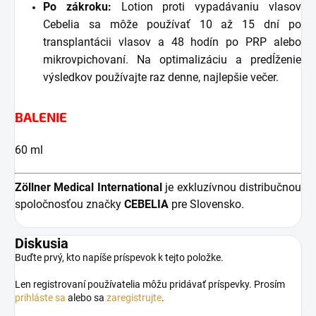
Po zákroku:
Lotion proti vypadávaniu vlasov
Cebelia sa môže používať 10 až 15 dní po
transplantácii vlasov a 48 hodín po PRP alebo
mikrovpichovaní. Na optimalizáciu a predĺženie
výsledkov používajte raz denne, najlepšie večer.
BALENIE
60 ml
Zöllner Medical International
je exkluzívnou distribučnou
spoločnosťou značky
CEBELIA
pre Slovensko.
Diskusia
Buďte prvý, kto napíše príspevok k tejto položke.
Len registrovaní používatelia môžu pridávať príspevky. Prosím
prihláste sa
alebo sa
zaregistrujte
.