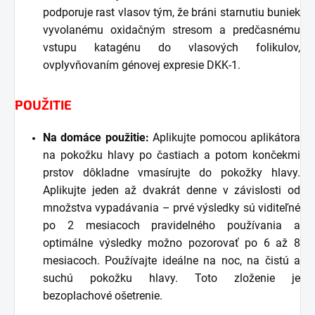
podporuje rast vlasov tým, že bráni starnutiu buniek
vyvolanému oxidačným stresom a predčasnému
vstupu katagénu do vlasových folikulov,
ovplyvňovaním génovej expresie DKK-1.
POUŽITIE
Na domáce použitie:
Aplikujte pomocou aplikátora
na pokožku hlavy po častiach a potom končekmi
prstov dôkladne vmasírujte do pokožky hlavy.
Aplikujte jeden až dvakrát denne v závislosti od
množstva vypadávania – prvé výsledky sú viditeľné
po 2 mesiacoch pravidelného používania a
optimálne výsledky možno pozorovať po 6 až 8
mesiacoch. Používajte ideálne na noc, na čistú a
suchú pokožku hlavy. Toto zloženie je
bezoplachové ošetrenie.