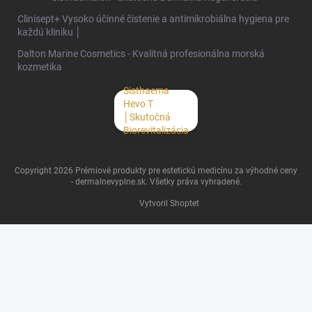
Clinisept+ Vysoko účinné čistenie a antimikrobiálna hygiena pre
každú kliniku │
Dalton Marine Cosmetics - Kvalitná profesionálna morská
kozmetika
Sisthaema
Hevo T
│Skutočná
Biorevitalizácia
Copyright 2026
Prémiové produkty pre estetickú medicínu za výhodné ceny
- dermalnevyplne.sk
. Všetky práva vyhradené.
Vytvoril Shoptet