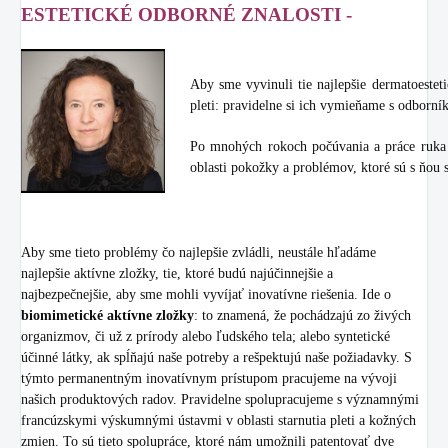
ESTETICKÉ ODBORNÉ ZNALOSTI -
Aby sme vyvinuli tie najlepšie dermatoestet
pleti: pravidelne si ich vymieňame s odborník
Po mnohých rokoch počúvania a práce ruka v
oblasti pokožky a problémov, ktoré sú s ňou s
Aby sme tieto problémy čo najlepšie zvládli, neustále hľadáme
najlepšie aktívne zložky, tie, ktoré budú najúčinnejšie a
najbezpečnejšie, aby sme mohli vyvíjať inovatívne riešenia. Ide o
biomimetické aktívne zložky
: to znamená, že pochádzajú zo živých
organizmov, či už z prírody alebo ľudského tela; alebo syntetické
účinné látky, ak spĺňajú naše potreby a rešpektujú naše požiadavky. S
týmto permanentným inovatívnym prístupom pracujeme na vývoji
našich produktových radov. Pravidelne spolupracujeme s významnými
francúzskymi výskumnými ústavmi v oblasti starnutia pleti a kožných
zmien. To sú tieto spolupráce, ktoré nám umožnili patentovať dve