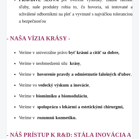
sľuby, naše produkty robia to, čo hovoria, sú testované a
schválené odborníkmi na pleť a vyvinuté s najväčšou toleranciou
a bezpečnosťou
- NAŠA VÍZIA KRÁSY -
Veríme v univerzálne právo
byť krásni a cítiť sa dobre,
Veríme v neobmedzenú silu
krásy
,
Veríme v
hovorenie pravdy a odmietnutie falošných sľubov
,
Veríme vo
vedecký výskum a inovácie
,
Veríme v
biomimiku a biomoduláciu
,
Veríme v
spoluprácu s lekármi a estetickými chirurgmi,
Veríme v
rozumnú kozmetiku.
- NÁŠ PRÍSTUP K R&D: STÁLA INOVÁCIA A