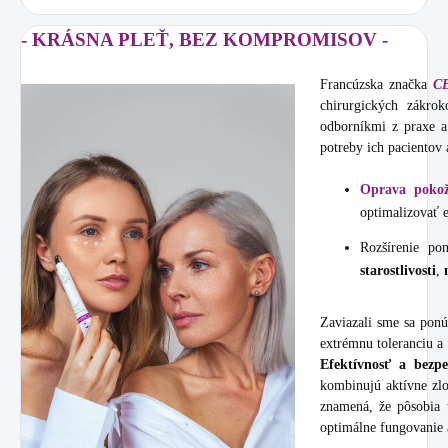
- KRÁSNA PLEŤ, BEZ KOMPROMISOV -
Francúzska značka
C
chirurgických zákro
odborníkmi z praxe a
potreby ich pacientov a
Oprava pokož
optimalizovať e
Rozšírenie po
starostlivosti
,
Zaviazali sme sa ponú
extrémnu toleranciu a 
Efektívnosť a bezpe
kombinujú aktívne zl
znamená, že pôsobia 
optimálne fungovanie 