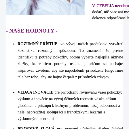
V CEBELIA neexistuj
dodať, nič viac ani me
dokonca odporúčané le
- NAŠE HODNOTY -
ROZUMNÝ PRÍSTUP
vo vývoji našich produktov: vytvárať
kozmetiku rozumným spôsobom. To znamená, že presne
identifikujte potreby pokožky, potom vyberte najlepšie aktívne
zložky, ktoré tieto potreby uspokoja, pričom sa nechajte
inšpirovať životom, aby ste napodobnili prirodzené fungovanie
tela bez toho, aby ste hojne čerpali z prírodných zdrojov.
VEDA A INOVÁCIE
pre prirodzenú rovnováhu vašej pokožky:
výskum a inovácie na vývoj účinných receptúr vďaka nášmu
globálnemu prístupu k kožným problémom, našej odbornosti a
našej nepretržitej spolupráci s francúzskymi lekármi a
výskumnými centrami.
PRAVDIVÉ SLOVÁ
pre overené výsledky: žiadne falošné