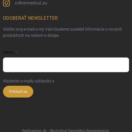
zollnermedical_eu
ODOBERAŤ NEWSLETTER
Vložte svoj e-mail a my Vám budeme zasielať informácie o nových
produktoch na našom e-shope.
EMAIL
Vložením e-mailu súhlasíte s
podmienkami ochrany osobných údajov
Prihlásiť sa
Sisthaema.sk - Skutočná Dermálna Regenerácia