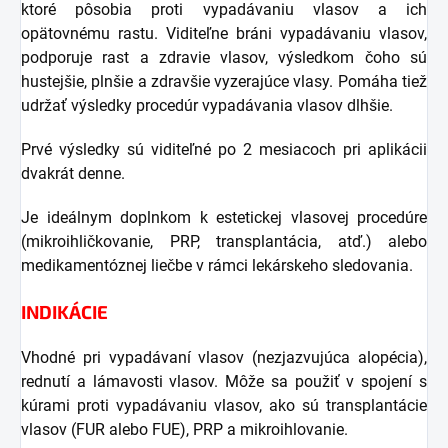
ktoré pôsobia proti vypadávaniu vlasov a ich
opätovnému rastu. Viditeľne bráni vypadávaniu vlasov,
podporuje rast a zdravie vlasov, výsledkom čoho sú
hustejšie, plnšie a zdravšie vyzerajúce vlasy. Pomáha tiež
udržať výsledky procedúr vypadávania vlasov dlhšie.
Prvé výsledky sú viditeľné po 2 mesiacoch pri aplikácii
dvakrát denne.
Je ideálnym doplnkom k estetickej vlasovej procedúre
(mikroihličkovanie, PRP, transplantácia, atď.) alebo
medikamentóznej liečbe v rámci lekárskeho sledovania.
INDIKÁCIE
Vhodné pri vypadávaní vlasov (nezjazvujúca alopécia),
rednutí a lámavosti vlasov. Môže sa použiť v spojení s
kúrami proti vypadávaniu vlasov, ako sú transplantácie
vlasov (FUR alebo FUE), PRP a mikroihlovanie.