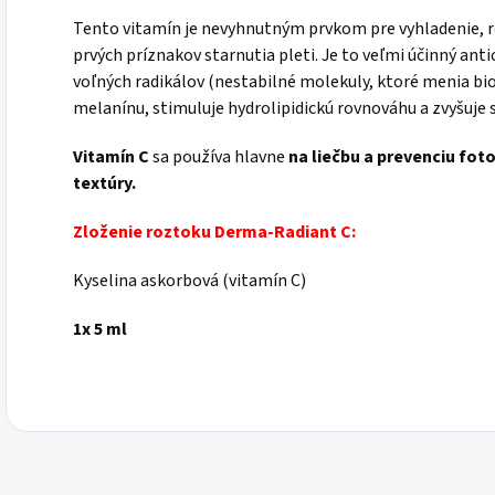
Tento vitamín je nevyhnutným prvkom pre vyhladenie, ro
prvých príznakov starnutia pleti. Je to veľmi účinný anti
voľných radikálov (nestabilné molekuly, ktoré menia bio
melanínu, stimuluje hydrolipidickú rovnováhu a zvyšuje
Vitamín C
sa používa hlavne
na liečbu a prevenciu fot
textúry.
Zloženie roztoku Derma-Radiant C:
Kyselina askorbová (vitamín C)
1x 5 ml