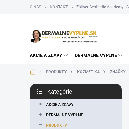
Prejsť
O NÁS
KONTAKT
Zöllner Aesthetic Academy - 
na
obsah
AKCIE A ZĽAVY
DERMÁLNE VÝPLNE
Domov
PRODUKTY
KOZMETIKA
ZNAČKY
B
Kategórie
o
Preskočiť
č
kategórie
n
AKCIE A ZĽAVY
ý
DERMÁLNE VÝPLNE
p
a
PRODUKTY