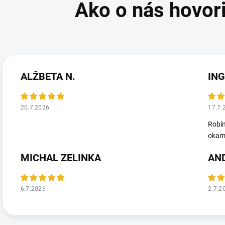
ALŽBETA N.
ING
20.7.2026
17.7.
Robím
okamž
MICHAL ZELINKA
AN
6.7.2026
2.7.2