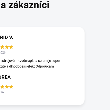
RID V.
2026
 strojovú mezoterapiu a serum je super
ité a dlhodobejsi efekt Odporúčam
DREA
026