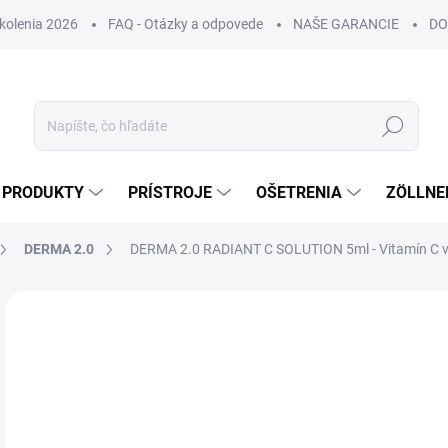
Školenia 2026
FAQ - Otázky a odpovede
NAŠE GARANCIE
DO
Hľadať
PRODUKTY
PRÍSTROJE
OŠETRENIA
ZÖLLNE
DERMA 2.0
DERMA 2.0 RADIANT C SOLUTION 5ml - Vitamín C v s
ZNAČKA:
DERMA 2.0
DORUČENIE 24H
€
€30
Jedn
€25 