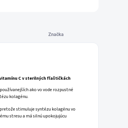
OPÝTAŤ SA
STRÁŽIŤ
Značka
itamínu C v sterilných fľaštičkách
jpoužívanejších ako vo vode rozpustné
tézu kolagénu.
, pretože stimuluje syntézu kolagénu vo
čnému stresu a má silnú upokojujúcu