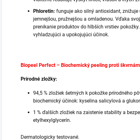
Phloretin:
funguje ako silný antioxidant, znižuje 
jemnejšou, pružnejšou a omladenou. Vďaka svojej 
prenikanie produktov do hlbších vrstiev pokožky
vyhladzujúci a upokojujúci účinok.
Biopeel Perfect – Biochemický peeling proti škvrnám
Prírodné zložky:
94,5 % zložiek šetrných k pokožke prírodného p
biochemický účinok: kyselina salicylová a gluko
1 % ďalších zložiek na zaistenie stability a bezp
etylhexylglycerín.
Dermatologicky testované.