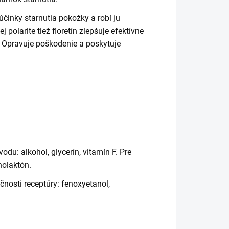
účinky starnutia pokožky a robí ju
polarite tiež floretín zlepšuje efektívne
. Opravuje poškodenie a poskytuje
ôvodu:
alkohol, glycerín, vitamín F.
Pre
nolaktón.
ečnosti receptúry:
fenoxyetanol,