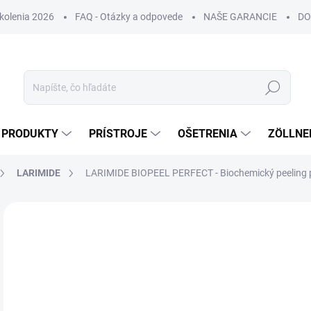
Školenia 2026
FAQ - Otázky a odpovede
NAŠE GARANCIE
DO
Hľadať
PRODUKTY
PRÍSTROJE
OŠETRENIA
ZÖLLNE
LARIMIDE
LARIMIDE BIOPEEL PERFECT - Biochemický peeling p
ZNAČKA:
LARIMIDE
NOVINKA
DORUČENIE 24H
€
€9,
Jedn
€400