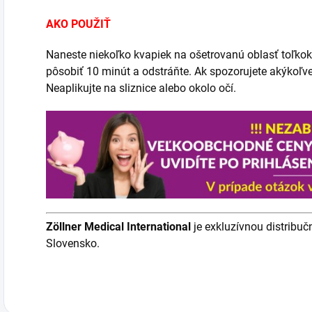
AKO POUŽIŤ
Naneste niekoľko kvapiek na ošetrovanú oblasť toľkokr
pôsobiť 10 minút a odstráňte. Ak spozorujete akýkoľvek
Neaplikujte na sliznice alebo okolo očí.
Zöllner Medical International
je exkluzívnou distribu
Slovensko.