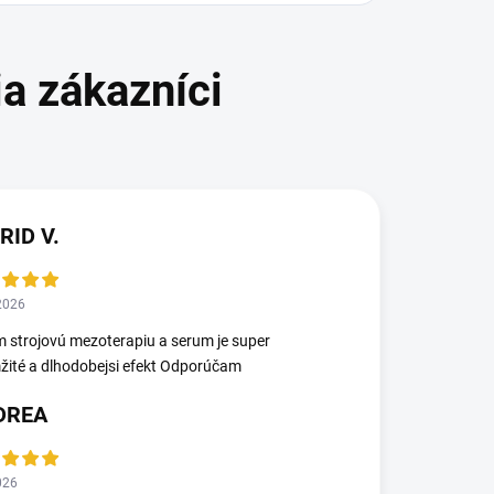
RID V.
2026
 strojovú mezoterapiu a serum je super
ité a dlhodobejsi efekt Odporúčam
DREA
026