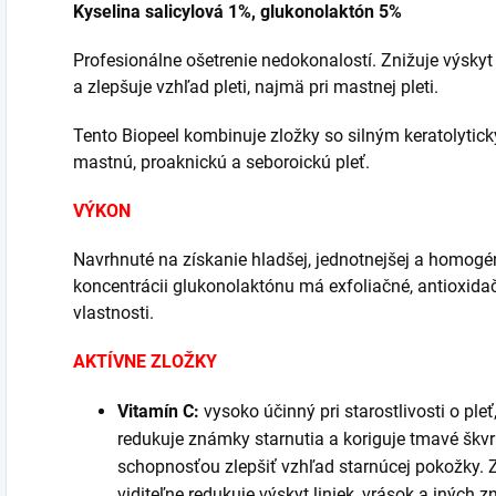
Kyselina salicylová 1%, glukonolaktón 5%
Profesionálne ošetrenie nedokonalostí. Znižuje výsky
a zlepšuje vzhľad pleti, najmä pri mastnej pleti.
Tento Biopeel kombinuje zložky so silným keratolyti
mastnú, proaknickú a seboroickú pleť.
VÝKON
Navrhnuté na získanie hladšej, jednotnejšej a homogé
koncentrácii glukonolaktónu má exfoliačné, antioxida
vlastnosti.
AKTÍVNE ZLOŽKY
Vitamín C:
vysoko účinný pri starostlivosti o ple
redukuje známky starnutia a koriguje tmavé škvr
schopnosťou zlepšiť vzhľad starnúcej pokožky. Zv
viditeľne redukuje výskyt liniek, vrások a iných 