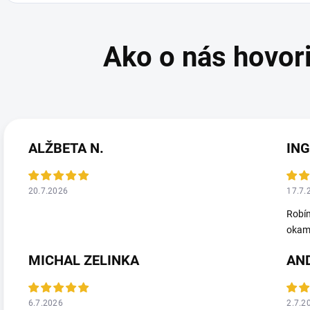
ALŽBETA N.
ING
20.7.2026
17.7.
Robím
okamž
MICHAL ZELINKA
AN
6.7.2026
2.7.2