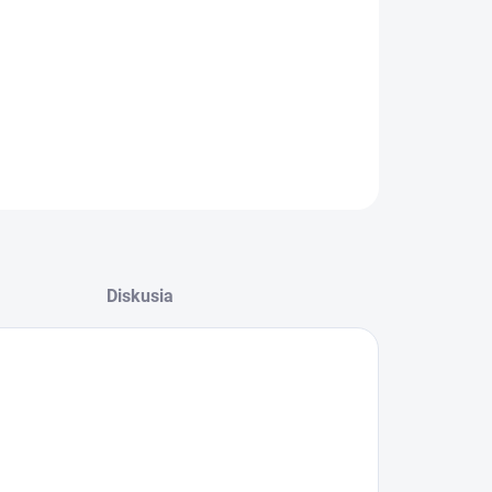
Dermatologicky testované.
ILNÉ INFORMÁCIE
OPÝTAŤ SA
STRÁŽIŤ
Diskusia