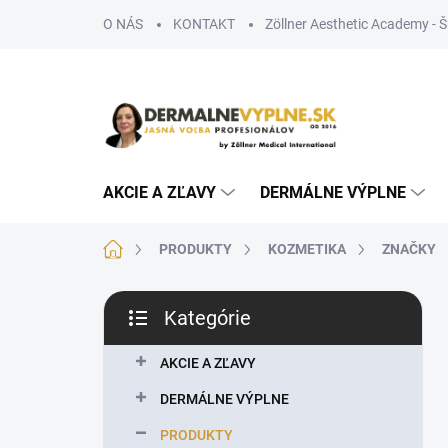
Prejsť
O NÁS
KONTAKT
Zöllner Aesthetic Academy - 
na
obsah
AKCIE A ZĽAVY
DERMÁLNE VÝPLNE
Domov
PRODUKTY
KOZMETIKA
ZNAČKY
B
Kategórie
o
Preskočiť
č
kategórie
n
AKCIE A ZĽAVY
ý
DERMÁLNE VÝPLNE
p
a
PRODUKTY