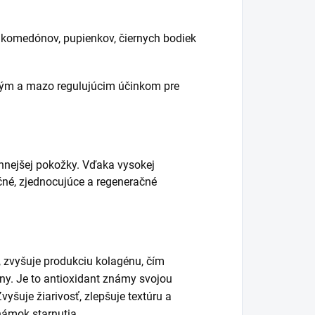
t komedónov, pupienkov, čiernych bodiek
ckým a mazo regulujúcim účinkom pre
nnejšej pokožky. Vďaka vysokej
čné, zjednocujúce a regeneračné
ť, zvyšuje produkciu kolagénu, čím
ny. Je to antioxidant známy svojou
yšuje žiarivosť, zlepšuje textúru a
známok starnutia.