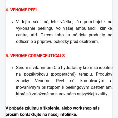
4. VENOME PEEL
V tejto sérií nájdete všetko, čo potrebujete na
vykonanie peelingu vo vašej ambulancii, klinike,
centre, atď. Okrem toho tu nájdete produkty na
odlíčenie a prípravu pokožky pred ošetrením.
5. VENOME COSMECEUTICALS
Sérum s vitamínom C a hydratačný krém sú ideálne
na pozákrokovú (pooperačnú) terapiu. Produkty
značky Venome Peel sú komplexným a
inovanívnym prístupom k peelingovým ošetreniam,
ktoré sú založené na surovinách najvyššej kvality.
V prípade záujmu o školenie, alebo workshop nás
prosím kontaktujte na našej infolinke.