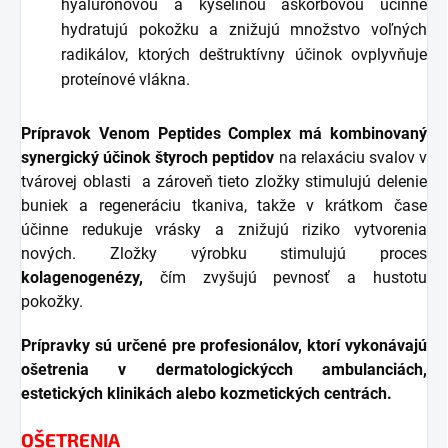
hyalurónovou a kyselinou askorbovou účinne
hydratujú pokožku a znižujú množstvo voľných
radikálov, ktorých deštruktívny účinok ovplyvňuje
proteínové vlákna.
Prípravok Venom Peptides Complex
má kombinovaný
synergický účinok štyroch peptidov
na relaxáciu svalov v
tvárovej oblasti a zároveň tieto zložky stimulujú delenie
buniek a regeneráciu tkaniva, takže v krátkom čase
účinne redukuje vrásky a znižujú riziko vytvorenia
nových. Zložky výrobku stimulujú proces
kolagenogenézy,
čím zvyšujú pevnosť a hustotu
pokožky.
Prípravky sú určené pre profesionálov, ktorí vykonávajú
ošetrenia v dermatologickýcch ambulanciách,
estetických klinikách alebo kozmetických centrách.
OŠETRENIA