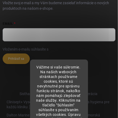
Vložte svoj e-mail a my Vám budeme zasielať informácie o nových
produktoch na našom e-shope.
EMAIL
Vložením e-mailu súhlasíte s
podmienkami ochrany osobných údajov
Prihlásiť sa
Vážime si vaše súkromie.
Na našich webových
stránkach používame
cookies, ktoré sú
nevyhnutné pre správnu
funkciu stránok, nakoľko
Sisthaema.sk - Skutočná Dermálna Regenerácia
nám pomáhajú zlepšovať
naše služby. Kliknutím na
Clinisept+ Vysoko účinné čistenie a antimikrobiálna hygiena pre
tlačidlo "Súhlasím"
každú kliniku │
súhlasíte s používaním
všetkých cookies. Úpravu
Dalton Marine Cosmetics - Kvalitná profesionálna morská