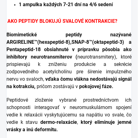
1 ampulka každých 7-21 dní na 4/6 sedení
AKO PEPTIDY BLOKUJÚ SVALOVÉ KONTRAKCIE?
Biomimetické peptidy nazývané
ARGIRELINE™(hexapeptid-8),SNAP-8™(oktapeptid-3) a
Pentapeptid-18 obsiahnuté v prípravku pôsobia ako
inhibítory neurotransmiterov (
neurotransmitery), ktoré
prispievajú k zníženiu produkcie a sekrécie
zodpovedného acetylcholínu pre šírenie impulzného
nervu vo svaloch,
vďaka čomu vlákna
nedostávajú signál
na kotrakciu,
pričom zostávajú v
pokojovej fáze.
Peptidové zloženie vybrané prostredníctvom ich
schopnosti interagovať v neuromuskulárnom spojení
vedie k relaxácii vyskytujúcemu sa napätiu vo svale, čo
vedie k stavu
dermo-relaxácie
,
ktorý eliminuje jemné
vrásky a inú deformitu.