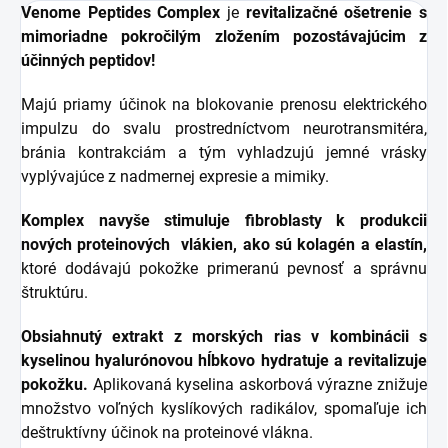
Venome Peptides Complex
je
revitalizačné ošetrenie s
mimoriadne pokročilým zložením pozostávajúcim z
účinných peptidov!
Majú priamy účinok na blokovanie prenosu elektrického
impulzu do svalu prostredníctvom neurotransmitéra,
bránia kontrakciám a tým vyhladzujú jemné vrásky
vyplývajúce z nadmernej expresie a mimiky.
Komplex navyše stimuluje fibroblasty k produkcii
nových proteinových vlákien, ako sú kolagén a elastín,
ktoré dodávajú pokožke primeranú pevnosť a správnu
štruktúru.
Obsiahnutý extrakt z morských rias v kombinácii s
kyselinou hyalurónovou hĺbkovo hydratuje a revitalizuje
pokožku.
Aplikovaná kyselina askorbová výrazne znižuje
množstvo voľných kyslíkových radikálov, spomaľuje ich
deštruktívny účinok na proteinové vlákna.