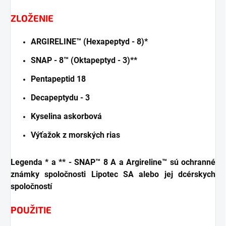
ZLOŽENIE
ARGIRELINE™ (Hexapeptyd - 8)*
SNAP - 8™ (Oktapeptyd - 3)**
Pentapeptid 18
Decapeptydu - 3
Kyselina askorbová
Výťažok z morských rias
Legenda * a ** - SNAP™ 8 A a Argireline™ sú ochranné
známky spoločnosti Lipotec SA alebo jej dcérskych
spoločností
POUŽITIE