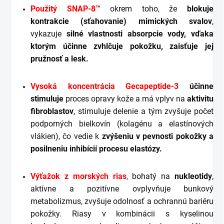
Použitý SNAP-8™
okrem toho, že
blokuje
kontrakcie (sťahovanie) mimických svalov
,
vykazuje
silné vlastnosti absorpcie vody, vďaka
ktorým účinne zvhlčuje pokožku, zaisťuje jej
pružnosť a lesk.
Vysoká koncentrácia Gecapeptide-3
účinne
stimuluje
proces opravy kože a má vplyv na
aktivitu
fibroblastov
, stimuluje delenie a tým zvyšuje počet
podporných bielkovín (kolagénu a elastínových
vlákien), čo vedie k
zvýšeniu v pevnosti pokožky a
posilneniu inhibícií procesu elastózy.
Výťažok z morských rias
,
bohatý na
nukleotidy
,
aktívne a pozitívne ovplyvňuje bunkový
metabolizmus, zvyšuje odolnosť a ochrannú bariéru
pokožky. Riasy v kombinácii s kyselinou