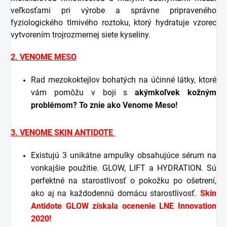
veľkosťami pri výrobe a správne pripraveného
fyziologického tlmivého roztoku, ktorý hydratuje vzorec
vytvorením trojrozmernej siete kyseliny.
2. VENOME MESO
Rad mezokoktejlov bohatých na účinné látky, ktoré
vám pomôžu v boji s
akýmkoľvek kožným
problémom? To znie ako Venome Meso!
3. VENOME SKIN ANTIDOTE
Existujú 3 unikátne ampulky obsahujúce sérum na
vonkajšie použitie. GLOW, LIFT a HYDRATION. Sú
perfektné na starostlivosť o pokožku po ošetrení,
ako aj na každodennú domácu starostlivosť.
Skin
Antidote GLOW získala ocenenie LNE Innovation
2020!