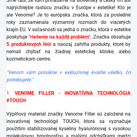
Sme radi, že vám prinášame na slovenský a český trh asi
najrýchlejšie rastúcu značku v Európe v estetike! Kto je
ale Venome? Je to európska značka, ktorá za posledné
roky zaznamenala významný rozmach do viacerých
krajín EU. V súčasnosti sa jedná o značku, ktorá v estetike
poskytuje
"riešenie na každý problém".
Značka obsahuje
5 produktových línií
a naozaj zahŕňa produkty, ktoré by
nemali chýbať na žiadnej estetickej klinike, alebo
kozmetickom centre.
"Venom vám ponúkne v exkluzívnej kvalite všetko, čo
potrebujete."
1.
VENOME FILLER - INOVATÍVNA TECHNOLÓGIA
#TOUCH
Výplňový materiál značky Venome Filler sú založené na
inovatívnej technológií TOUCH, ktorá sa vyznačuje
použitím stabilizovanej kyseliny hyalurónovej s vysokou
molekulovou hmotnosťou a malými odchýľkami medzi