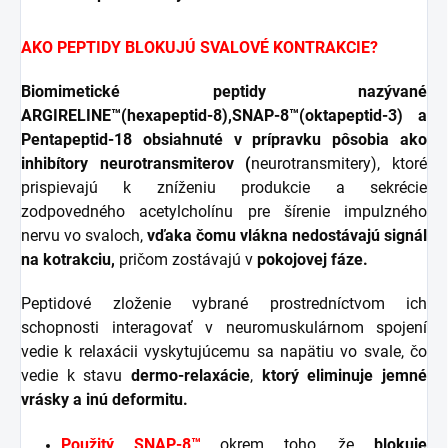
AKO PEPTIDY BLOKUJÚ SVALOVÉ KONTRAKCIE?
Biomimetické peptidy nazývané
ARGIRELINE™(hexapeptid-8),SNAP-8™(oktapeptid-3) a
Pentapeptid-18 obsiahnuté v prípravku pôsobia ako
inhibítory neurotransmiterov (
neurotransmitery), ktoré
prispievajú k zníženiu produkcie a sekrécie
zodpovedného acetylcholínu pre šírenie impulzného
nervu vo svaloch,
vďaka čomu vlákna
nedostávajú signál
na kotrakciu,
pričom zostávajú v
pokojovej fáze.
Peptidové zloženie vybrané prostredníctvom ich
schopnosti interagovať v neuromuskulárnom spojení
vedie k relaxácii vyskytujúcemu sa napätiu vo svale, čo
vedie k stavu
dermo-relaxácie
,
ktorý eliminuje jemné
vrásky a inú deformitu.
Použitý SNAP-8™
okrem toho, že
blokuje