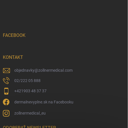
FACEBOOK
KONTAKT
objednavky
@
zollnermedical.com
02/222 05 888
+421903 48 37 37
dermalnevyplne.sk na Facebooku
zollnermedical_eu
ODOBERAŤ NEWSLETTER