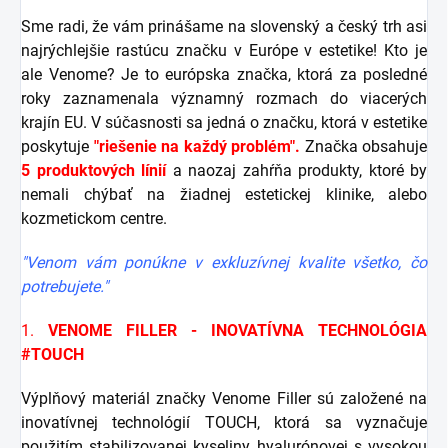
Sme radi, že vám prinášame na slovenský a český trh asi
najrýchlejšie rastúcu značku v Európe v estetike! Kto je
ale Venome? Je to európska značka, ktorá za posledné
roky zaznamenala významný rozmach do viacerých
krajín EU. V súčasnosti sa jedná o značku, ktorá v estetike
poskytuje
"riešenie na každý problém".
Značka obsahuje
5 produktových línií
a naozaj zahŕňa produkty, ktoré by
nemali chýbať na žiadnej estetickej klinike, alebo
kozmetickom centre.
"Venom vám ponúkne v exkluzívnej kvalite všetko, čo
potrebujete."
1.
VENOME FILLER - INOVATÍVNA TECHNOLÓGIA
#TOUCH
Výplňový materiál značky Venome Filler sú založené na
inovatívnej technológií TOUCH, ktorá sa vyznačuje
použitím stabilizovanej kyseliny hyalurónovej s vysokou