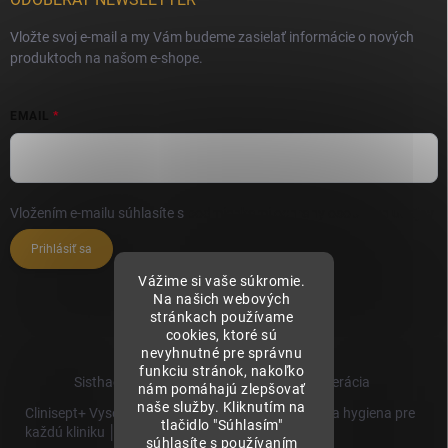
Vložte svoj e-mail a my Vám budeme zasielať informácie o nových
produktoch na našom e-shope.
EMAIL
Vložením e-mailu súhlasíte s
podmienkami ochrany osobných údajov
Prihlásiť sa
Vážime si vaše súkromie.
Na našich webových
stránkach používame
cookies, ktoré sú
nevyhnutné pre správnu
funkciu stránok, nakoľko
Sisthaema.sk - Skutočná Dermálna Regenerácia
nám pomáhajú zlepšovať
naše služby. Kliknutím na
Clinisept+ Vysoko účinné čistenie a antimikrobiálna hygiena pre
tlačidlo "Súhlasím"
každú kliniku │
súhlasíte s používaním