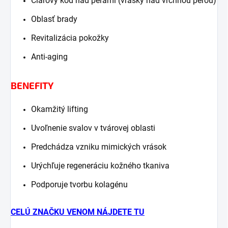
Čiarový kód nad perami (vrásky nad vrchnou perou)
Oblasť brady
Revitalizácia pokožky
Anti-aging
BENEFITY
Okamžitý lifting
Uvoľnenie svalov v tvárovej oblasti
Predchádza vzniku mimických vrások
Urýchľuje regeneráciu kožného tkaniva
Podporuje tvorbu kolagénu
CELÚ ZNAČKU VENOM NÁJDETE TU