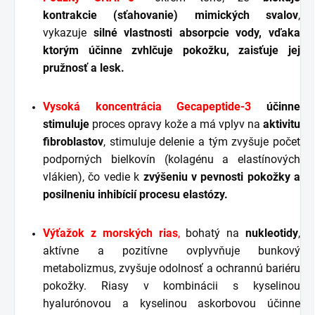
kontrakcie (sťahovanie) mimických svalov
,
vykazuje
silné vlastnosti absorpcie vody, vďaka
ktorým účinne zvhlčuje pokožku, zaisťuje jej
pružnosť a lesk.
Vysoká koncentrácia Gecapeptide-3
účinne
stimuluje
proces opravy kože a má vplyv na
aktivitu
fibroblastov
, stimuluje delenie a tým zvyšuje počet
podporných bielkovín (kolagénu a elastínových
vlákien), čo vedie k
zvýšeniu v pevnosti pokožky a
posilneniu inhibícií procesu elastózy.
Výťažok z morských rias
,
bohatý na
nukleotidy
,
aktívne a pozitívne ovplyvňuje bunkový
metabolizmus, zvyšuje odolnosť a ochrannú bariéru
pokožky. Riasy v kombinácii s kyselinou
hyalurónovou a kyselinou askorbovou účinne