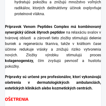
hydratujú pokožku a znižujú množstvo voľných
radikálov, ktorých deštruktívny účinok ovplyvňuje
proteínové vlákna.
Prípravok Venom Peptides Complex
má kombinovaný
synergický účinok štyroch peptidov
na relaxáciu svalov v
tvárovej oblasti a zároveň tieto zložky stimulujú delenie
buniek a regeneráciu tkaniva, takže v krátkom čase
účinne redukuje vrásky a znižujú riziko vytvorenia
nových. Zložky výrobku stimulujú proces
kolagenogenézy,
čím zvyšujú pevnosť a hustotu
pokožky.
Prípravky sú určené pre profesionálov, ktorí vykonávajú
ošetrenia v dermatologickýcch ambulanciách,
estetických klinikách alebo kozmetických centrách.
OŠETRENIA