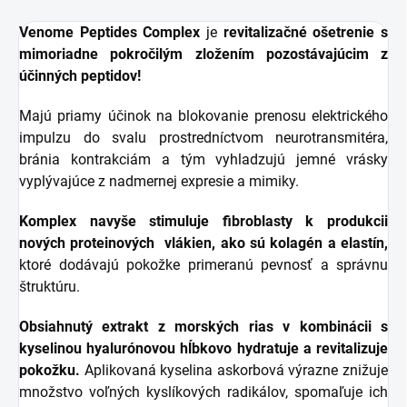
Venome Peptides Complex
je
revitalizačné ošetrenie s
mimoriadne pokročilým zložením pozostávajúcim z
účinných peptidov!
Majú priamy účinok na blokovanie prenosu elektrického
impulzu do svalu prostredníctvom neurotransmitéra,
bránia kontrakciám a tým vyhladzujú jemné vrásky
vyplývajúce z nadmernej expresie a mimiky.
Komplex navyše stimuluje fibroblasty k produkcii
nových proteinových vlákien, ako sú kolagén a elastín,
ktoré dodávajú pokožke primeranú pevnosť a správnu
štruktúru.
Obsiahnutý extrakt z morských rias v kombinácii s
kyselinou hyalurónovou hĺbkovo hydratuje a revitalizuje
pokožku.
Aplikovaná kyselina askorbová výrazne znižuje
množstvo voľných kyslíkových radikálov, spomaľuje ich