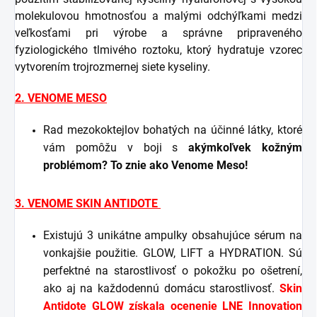
molekulovou hmotnosťou a malými odchýľkami medzi
veľkosťami pri výrobe a správne pripraveného
fyziologického tlmivého roztoku, ktorý hydratuje vzorec
vytvorením trojrozmernej siete kyseliny.
2. VENOME MESO
Rad mezokoktejlov bohatých na účinné látky, ktoré
vám pomôžu v boji s
akýmkoľvek kožným
problémom? To znie ako Venome Meso!
3. VENOME SKIN ANTIDOTE
Existujú 3 unikátne ampulky obsahujúce sérum na
vonkajšie použitie. GLOW, LIFT a HYDRATION. Sú
perfektné na starostlivosť o pokožku po ošetrení,
ako aj na každodennú domácu starostlivosť.
Skin
Antidote GLOW získala ocenenie LNE Innovation