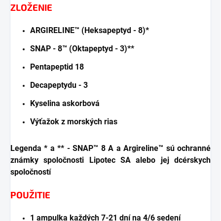
ZLOŽENIE
ARGIRELINE™ (Heksapeptyd - 8)*
SNAP - 8™ (Oktapeptyd - 3)**
Pentapeptid 18
Decapeptydu - 3
Kyselina askorbová
Výťažok z morských rias
Legenda * a ** - SNAP™ 8 A a Argireline™ sú ochranné
známky spoločnosti Lipotec SA alebo jej dcérskych
spoločností
POUŽITIE
1 ampulka každých 7-21 dní na 4/6 sedení