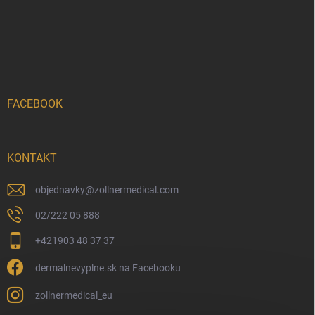
FACEBOOK
KONTAKT
objednavky
@
zollnermedical.com
02/222 05 888
+421903 48 37 37
dermalnevyplne.sk na Facebooku
zollnermedical_eu