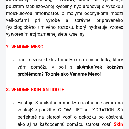
použitím stabilizovanej kyseliny hyalurónovej s vysokou
molekulovou hmotnosťou a malými odchýľkami medzi
veľkosťami pri výrobe a správne pripraveného
fyziologického tlmivého roztoku, ktorý hydratuje vzorec
vytvorením trojrozmernej siete kyseliny.
2. VENOME MESO
Rad mezokoktejlov bohatých na účinné látky, ktoré
vám pomôžu v boji s
akýmkoľvek kožným
problémom? To znie ako Venome Meso!
3. VENOME SKIN ANTIDOTE
Existujú 3 unikátne ampulky obsahujúce sérum na
vonkajšie použitie. GLOW, LIFT a HYDRATION. Sú
perfektné na starostlivosť o pokožku po ošetrení,
ako aj na každodennú domácu starostlivosť.
Skin