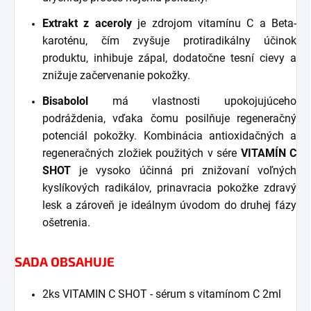
Extrakt z aceroly
je zdrojom vitamínu C a Beta-
karoténu, čím zvyšuje protiradikálny účinok
produktu, inhibuje zápal, dodatočne tesní cievy a
znižuje začervenanie pokožky.
Bisabolol
má vlastnosti upokojujúceho
podráždenia, vďaka čomu posilňuje regeneračný
potenciál pokožky. Kombinácia antioxidačných a
regeneračných zložiek použitých v sére
VITAMÍN C
SHOT
je vysoko účinn
á pri znižovaní voľných
kyslíkových radikálov, prinavracia pokožke zdravý
lesk a zároveň je ideálnym úvodom do druhej fázy
ošetrenia.
SADA OBSAHUJE
2ks VITAMIN C SHOT - sérum s vitamínom C 2ml