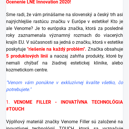
Ocenenie LNE Innovation 2020!
Sme radi, že vám prinášame na slovenský a český trh asi
najrýchlejšie rastúcu značku v Európe v estetike! Kto je
ale Venome? Je to európska značka, ktorá za posledné
roky zaznamenala významný rozmach do viacerých
krajín EU. V súčasnosti sa jedná o značku, ktorá v estetike
poskytuje
"riešenie na každý problém".
Značka obsahuje
5 produktových línií
a naozaj zahŕňa produkty, ktoré by
nemali chýbať na žiadnej estetickej klinike, alebo
kozmetickom centre.
"Venom vám ponúkne v exkluzívnej kvalite všetko, čo
potrebujete."
1.
VENOME FILLER - INOVATÍVNA TECHNOLÓGIA
#TOUCH
Výplňový materiál značky Venome Filler sú založené na
inovatívnej technológií TOUCH, ktorá sa vyznačuje