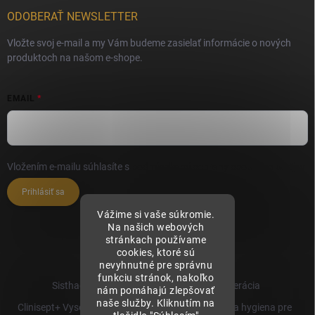
ODOBERAŤ NEWSLETTER
Vložte svoj e-mail a my Vám budeme zasielať informácie o nových
produktoch na našom e-shope.
EMAIL
Vložením e-mailu súhlasíte s
podmienkami ochrany osobných údajov
Prihlásiť sa
Vážime si vaše súkromie.
Na našich webových
stránkach používame
cookies, ktoré sú
nevyhnutné pre správnu
funkciu stránok, nakoľko
Sisthaema.sk - Skutočná Dermálna Regenerácia
nám pomáhajú zlepšovať
naše služby. Kliknutím na
Clinisept+ Vysoko účinné čistenie a antimikrobiálna hygiena pre