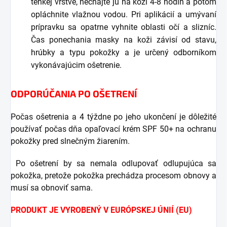
tenkej vrstve, nechajte ju na koži 4-8 hodín a potom
opláchnite vlažnou vodou. Pri aplikácií a umývaní
prípravku sa opatrne vyhnite oblasti očí a slizníc.
Čas ponechania masky na koži závisí od stavu,
hrúbky a typu pokožky a je určený odborníkom
vykonávajúcim ošetrenie.
ODPORÚČANIA PO OŠETRENÍ
Počas ošetrenia a 4 týždne po jeho ukončení je dôležité
používať počas dňa opaľovací krém SPF 50+ na ochranu
pokožky pred slnečným žiarením.
Po ošetrení by sa nemala odlupovať odlupujúca sa
pokožka, pretože pokožka prechádza procesom obnovy a
musí sa obnoviť sama.
PRODUKT JE VYROBENÝ V EURÓPSKEJ ÚNIÍ (EU)