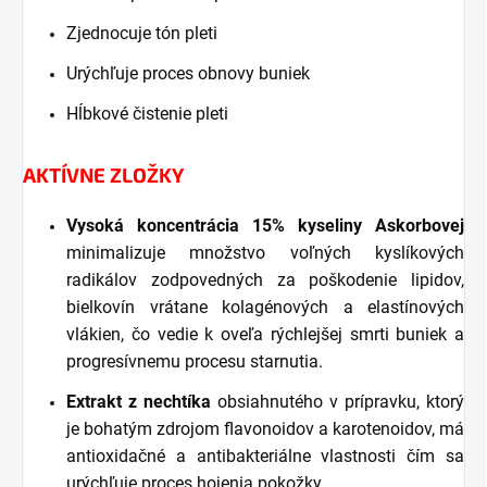
Zjednocuje tón pleti
Urýchľuje proces obnovy buniek
Hĺbkové čistenie pleti
AKTÍVNE ZLOŽKY
Vysoká koncentrácia 15% kyseliny Askorbovej
minimalizuje množstvo voľných kyslíkových
radikálov zodpovedných za poškodenie lipidov,
bielkovín vrátane kolagénových a elastínových
vlákien, čo vedie k oveľa rýchlejšej smrti buniek a
progresívnemu procesu starnutia.
Extrakt z nechtíka
obsiahnutého v prípravku, ktorý
je bohatým zdrojom flavonoidov a karotenoidov, má
antioxidačné a antibakteriálne vlastnosti čím sa
urýchľuje proces hojenia pokožky.