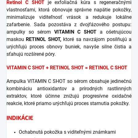
Retinol C SHOT
je exfoliačná kúra s regeneračnými
vlastnosťami, ktorá obnovuje správne napätie pokožky,
minimalizuje viditeľnosť vrások a redukuje lokálne
zafarbenie. Sada pozostáva z dvojfázového postupu:
ampulky so sérom
VITAMIN C SHOT
a ošetrujúcou
maskou
RETINOL SHOT,
ktoré sa navzájom posilňujú a
urýchľujú proces obnovy buniek, navyše silne čistia a
sťahujú rozšírené póry.
VITAMIN C SHOT + RETINOL SHOT = RETINOL C SHOT
Ampulka VITAMIN C SHOT so sérom obsahuje jedinečnú
kombináciu antioxidantov a prírodných rastlinných
extraktov, ktoré účinne znižujú progresívne oxidačné
reakcie, ktoré priamo urýchľujú proces starnutia pokožky.
INDIKÁCIE
Ochabnutá pokožka s viditeľnými známkami