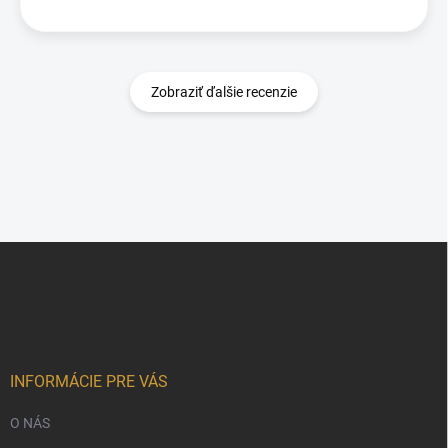
Zobraziť ďalšie recenzie
Z
á
p
ä
t
i
e
INFORMÁCIE PRE VÁS
O NÁS