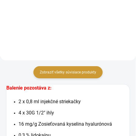
Stylage BI-Soft XL Lidokaín je
Stylage Bi-Soft Special Lips
injekčný volumizér kyseliny
Lidokaín bol špeciálne navrhnutý
hyalurónovej špeciálne navrhnutý
na vylepšenie pier, vytvára jemnú
na obnovenie objemu tváre, ktorý
plnosť a opravuje kontúry pier.
sa časom stratil. Obnovením
Použite Stylage Bi-Soft Special
objemu tváre poskytuje...
Pery je na...
Zobraziť všetky súvisiace produkty
Balenie pozostáva z:
2 x 0,8 ml injekčné striekačky
4 x 30G 1/2" ihly
16 mg/g Zosieťovaná kyselina hyalurónová
0,3 % lidokaínu