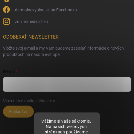
dermalnevyplne.sk na Facebooku
zollnermedical_eu
ODOBERAŤ NEWSLETTER
Vložte svoj e-mail a my Vám budeme zasielať informácie o nových
produktoch na našom e-shope.
EMAIL
Vložením e-mailu súhlasíte s
podmienkami ochrany osobných údajov
Prihlásiť sa
Vážime si vaše súkromie.
Na našich webových
stránkach používame