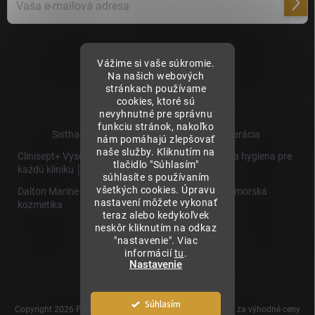
Prihl
sa
Vložením e-mailu súhlasíte s
podmienkami ochrany osobných údajov
Vážime si vaše súkromie.
Na našich webových
stránkach používame
cookies, ktoré sú
nevyhnutné pre správnu
funkciu stránok, nakoľko
Sisthaema.sk - Skutočná Dermálna Regenerácia
nám pomáhajú zlepšovať
naše služby. Kliknutím na
Clinisept+ Vysoko účinné čistenie a antimikrobiálna hygiena pre
tlačidlo "Súhlasím"
každú kliniku │
súhlasíte s používaním
všetkých cookies. Úpravu
Dalton Marine Cosmetics - Kvalitná profesionálna morská
nastavení môžete vykonať
kozmetika
teraz alebo kedykoľvek
neskôr kliknutím na odkaz
Sisthaema
"nastavenie". Viac
Hevo T
informácií
tu
.
│Skutočná
Nastavenie
Biorevitalizácia
Súhlasím
Copyright 2026
Prémiové produkty pre estetickú medicínu za výhodné ceny