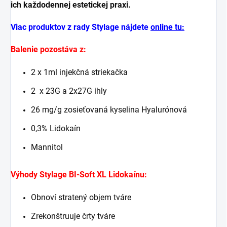
ich každodennej estetickej praxi.
Viac produktov z rady Stylage nájdete
online tu:
Balenie pozostáva z:
2 x 1ml injekčná striekačka
2 x 23G a 2x27G ihly
26 mg/g zosieťovaná kyselina Hyalurónová
0,3% Lidokaín
Mannitol
Výhody Stylage BI-Soft XL Lidokaínu:
Obnoví stratený objem tváre
Zrekonštruuje črty tváre