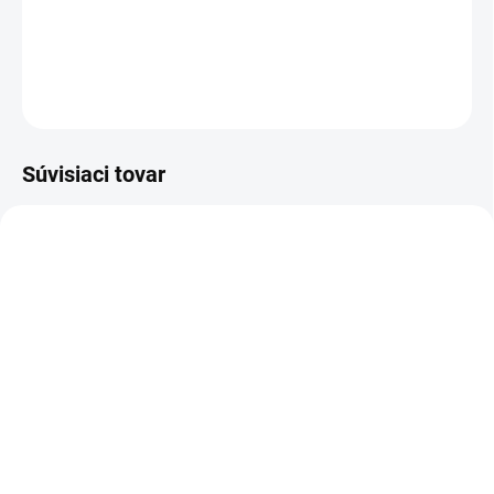
Ošetrenie mierneho až silného ochabnutia pokožky
DETAILNÉ INFORMÁCIE
OPÝTAŤ SA
STRÁŽIŤ
Súvisiaci tovar
DORUČENIE 24H
DORUČENIE 24H
A1147
A1148
IBA PRE PRIHLÁSENÝCH
IBA PRE PRIHLÁSENÝCH
TSK STERiGLIDE
TSK STERiGLIDE
Cannula 25G x 38mm,
Cannula 25G x 50mm,
SGC-25038-020 (20ks v
SGC-25050-020 (20ks v