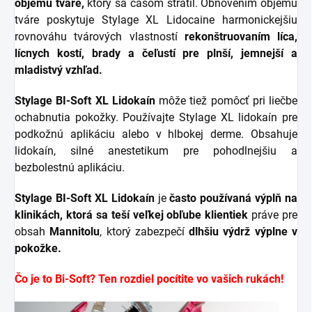
objemu tváre,
ktorý sa časom stratil. Obnovením objemu
tváre poskytuje Stylage XL Lidocaine harmonickejšiu
rovnováhu tvárových vlastností
rekonštruovaním líca,
lícnych kostí, brady a čeľustí pre plnší, jemnejší a
mladistvý vzhľad.
Stylage BI-Soft XL Lidokaín
môže tiež pomôcť pri liečbe
ochabnutia pokožky. Používajte Stylage XL lidokaín pre
podkožnú aplikáciu alebo v hlbokej derme. Obsahuje
lidokaín, silné anestetikum pre pohodlnejšiu a
bezbolestnú aplikáciu.
Stylage BI-Soft XL Lidokaín
je
často používaná výplň na
klinikách,
ktorá sa teší veľkej obľube klientiek
práve pre
obsah
Mannitolu
, ktorý zabezpečí
dlhšiu výdrž výplne v
pokožke.
Čo je to Bi-Soft? Ten rozdiel pocítite vo vašich rukách!