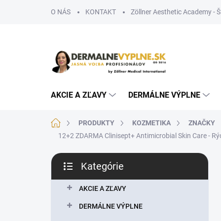
Prejsť
O NÁS
KONTAKT
Zöllner Aesthetic Academy - 
na
obsah
AKCIE A ZĽAVY
DERMÁLNE VÝPLNE
Domov
PRODUKTY
KOZMETIKA
ZNAČKY
12+2 ZDARMA Clinisept+ Antimicrobial Skin Care - R
B
Kategórie
o
Preskočiť
č
kategórie
n
AKCIE A ZĽAVY
ý
DERMÁLNE VÝPLNE
p