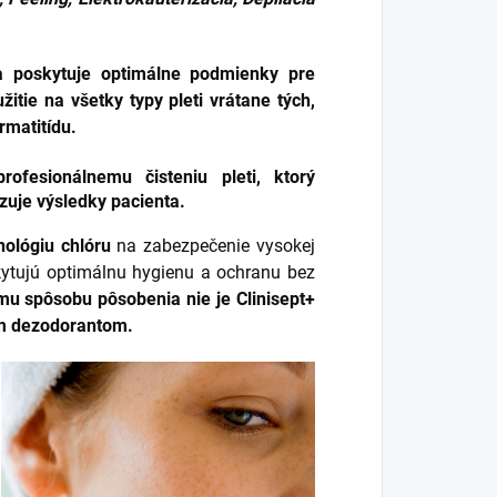
a poskytuje optimálne podmienky pre
tie na všetky typy pleti vrátane tých,
rmatitídu.
fesionálnemu čisteniu pleti
, ktorý
zuje výsledky pacienta.
ológiu chlóru
na zabezpečenie vysokej
skytujú optimálnu hygienu a ochranu bez
u spôsobu pôsobenia nie je Clinisept+
ným dezodorantom.