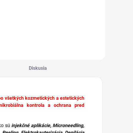
evitrane Premium
Revitrane Classic
kanivová výplň je
tkanivová výplň je
osieťovaný gél
zosieťovaný gél
yseliny
kyseliny
yalurónovej
hyalurónovej
rčený na korekciu
určený na korekciu
riečnych vrások
pier, plytkých
a čele, lícach,
vrások a očného
osoústnych rýh a
okolia. Produkt má
Diskusia
elkového
20 mg/ml
ontúrovania
zosieťovanej
váre....
kyseliny...
po všetkých kozmetických a estetických
ikrobiálna kontrola a ochrana pred
ako sú
injekčné aplikácie, Microneedling,
Peeling, Elektrokauterizácia, Depilácia