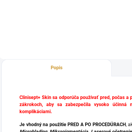
Revitrane HA20
Revitrane Volume
R
Skinbooster je
tkanivová výplň je
t
jednofázová výplň
zosieťovaný gél
z
so silným
kyseliny
k
hydratačným
hyalurónovej
h
účinkom. Jemne
určený na korekciu
u
zosieťovaný gél
marionetových línii
p
kyseliny
a hlbokých vrások.
n
hyalurónovej na
Produkt má 20
n
Popis
revitalizáciu
mg/ml zosieťovanej
c
hlbokých partií
kyseliny...
k
pokožky, na
t
zvýšenie...
Clinisept+ Skin sa odporúča používať pred, počas a 
zákrokoch, aby sa zabezpečila vysoko účinná m
komplikáciami.
Je vhodný na použitie PRED A PO PROCEDÚRACH
, 
Microblading, Mikropigmentácia, Laserové ošetrenie, 