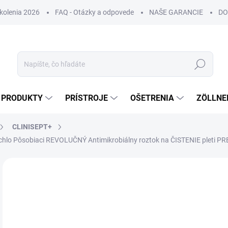
Školenia 2026
FAQ - Otázky a odpovede
NAŠE GARANCIE
DO
Hľadať
PRODUKTY
PRÍSTROJE
OŠETRENIA
ZÖLLNE
CLINISEPT+
ýchlo Pôsobiaci REVOLUČNÝ Antimikrobiálny roztok na ČISTENIE pleti PR
ZNAČKA:
CLINISEPT+
DORUČENIE 24H
€
€11