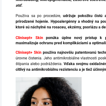
atď.
Používa sa po procedúre,
udržuje pokožku čistú 
prirodzené hojenie.
Hypoalergénny a vhodný na použi
ktoré sú náchylné na rosaceu, ekzémy, psoriázu a de
Clinisept+ Skin
ponúka úplne nový prístup k pro
maximalizuje ochranu
pred komplikáciami a
optimali
Clinisept+ Skin
používa najnovšiu patentovanú techn
úrovne čistenia. Jeho antimikrobiálne vlastnosti po
štípania alebo podráždenia.
Vďaka svojmu oxidačném
citlivý na antimikrobiálnu rezistenciu a je tiež účin