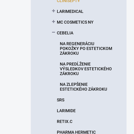
CLINISEPT+
LARIMEDICAL
MC COSMETICS NY
CEBELIA
NA REGENERÁCIU
POKOŽKY PO ESTETICKOM
ZÁKROKU
NA PREDĹŽENIE
VÝSLEDKOV ESTETICKÉHO
ZÁKROKU
NA ZLEPŠENIE
ESTETICKÉHO ZÁKROKU
SRS
LARIMIDE
RETIX.C
PHARMA HERMETIC